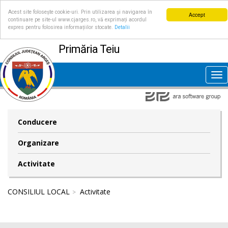
Acest site folosește cookie-uri. Prin utilizarea și navigarea în
Accept
continuare pe site-ul www.cjarges.ro, vă exprimați acordul
expres pentru folosirea informațiilor stocate.
Detalii
Primăria Teiu
Tog
nav
Conducere
Organizare
Activitate
CONSILIUL LOCAL
Activitate