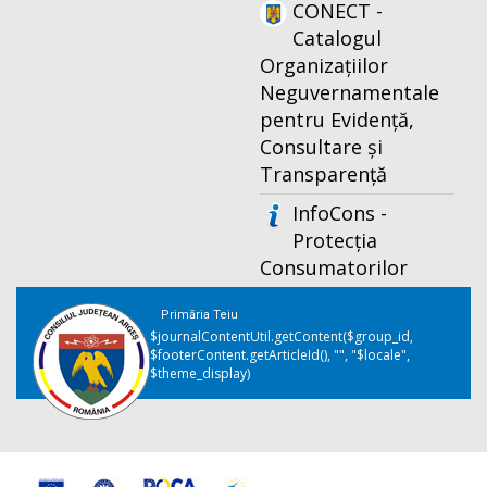
CONECT -
Catalogul
Organizațiilor
Neguvernamentale
pentru Evidență,
Consultare și
Transparență
InfoCons -
Protecția
Consumatorilor
Primăria Teiu
$journalContentUtil.getContent($group_id,
$footerContent.getArticleId(), "", "$locale",
$theme_display)