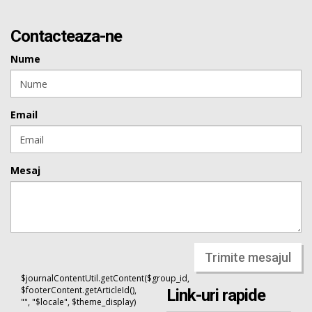
Contacteaza-ne
Nume
Email
Mesaj
Trimite mesajul
$journalContentUtil.getContent($group_id,
$footerContent.getArticleId(),
Link-uri rapide
"", "$locale", $theme_display)