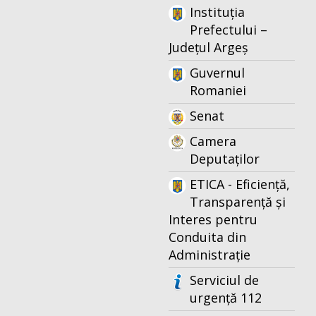
Instituția
Prefectului –
Județul Argeș
Guvernul
Romaniei
Senat
Camera
Deputaților
ETICA - Eficiență,
Transparență și
Interes pentru
Conduita din
Administrație
Serviciul de
urgență 112