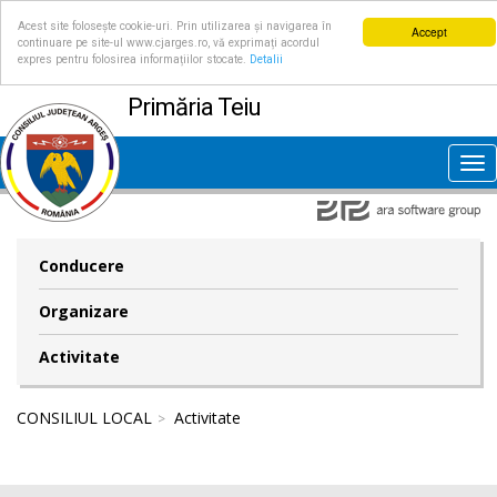
Acest site folosește cookie-uri. Prin utilizarea și navigarea în
Accept
continuare pe site-ul www.cjarges.ro, vă exprimați acordul
expres pentru folosirea informațiilor stocate.
Detalii
Primăria Teiu
Tog
nav
Conducere
Organizare
Activitate
CONSILIUL LOCAL
Activitate