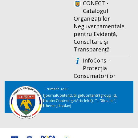
CONECT -
Catalogul
Organizațiilor
Neguvernamentale
pentru Evidență,
Consultare și
Transparență
InfoCons -
Protecția
Consumatorilor
Primăria Teiu
$journalContentUtil.getContent($group_id,
$footerContent.getArticleId(), "", "$locale",
$theme_display)