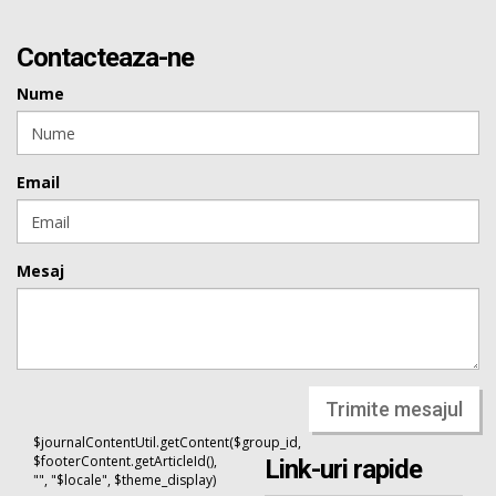
Contacteaza-ne
Nume
Email
Mesaj
Trimite mesajul
$journalContentUtil.getContent($group_id,
$footerContent.getArticleId(),
Link-uri rapide
"", "$locale", $theme_display)