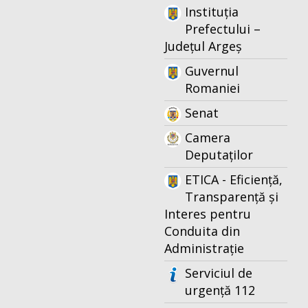
Instituția
Prefectului –
Județul Argeș
Guvernul
Romaniei
Senat
Camera
Deputaților
ETICA - Eficiență,
Transparență și
Interes pentru
Conduita din
Administrație
Serviciul de
urgență 112