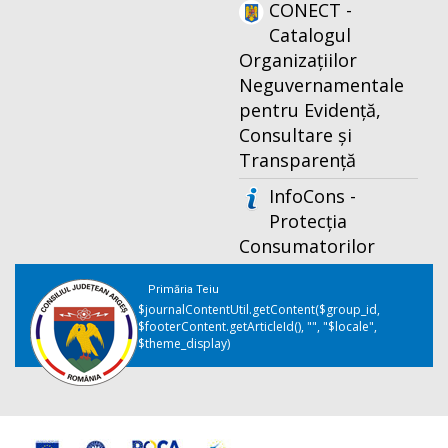
CONECT -
Catalogul
Organizațiilor
Neguvernamentale
pentru Evidență,
Consultare și
Transparență
InfoCons -
Protecția
Consumatorilor
Primăria Teiu
$journalContentUtil.getContent($group_id,
$footerContent.getArticleId(), "", "$locale",
$theme_display)