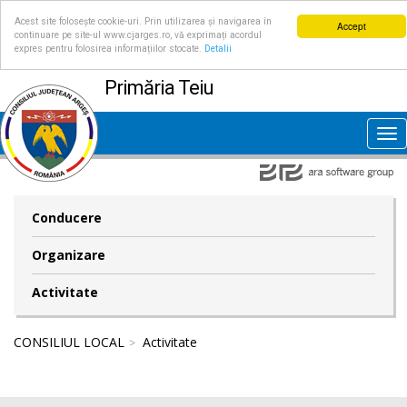
Acest site folosește cookie-uri. Prin utilizarea și navigarea în
Accept
continuare pe site-ul www.cjarges.ro, vă exprimați acordul
expres pentru folosirea informațiilor stocate.
Detalii
Primăria Teiu
Tog
nav
Conducere
Organizare
Activitate
CONSILIUL LOCAL
Activitate