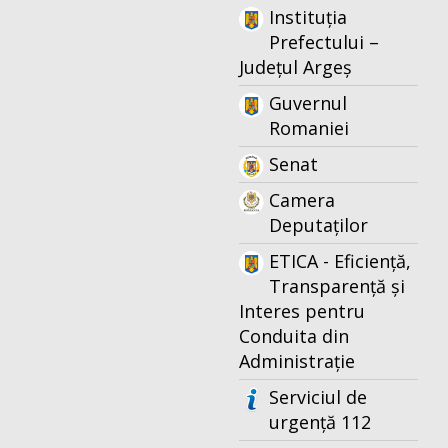
Instituția
Prefectului –
Județul Argeș
Guvernul
Romaniei
Senat
Camera
Deputaților
ETICA - Eficiență,
Transparență și
Interes pentru
Conduita din
Administrație
Serviciul de
urgență 112