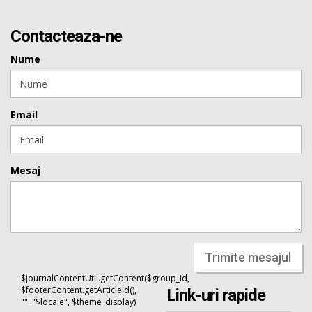
Contacteaza-ne
Nume
Email
Mesaj
Trimite mesajul
$journalContentUtil.getContent($group_id,
$footerContent.getArticleId(),
Link-uri rapide
"", "$locale", $theme_display)