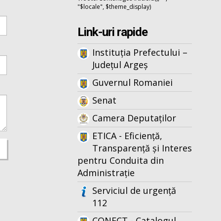
"$locale", $theme_display)
Link-uri rapide
Instituția Prefectului –
Județul Argeș
Guvernul Romaniei
Senat
Camera Deputaților
ETICA - Eficiență,
Transparență și Interes
pentru Conduita din
Administrație
Serviciul de urgență
112
CONECT - Catalogul