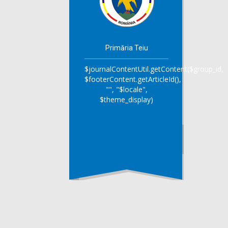
Primăria Teiu
$journalContentUtil.getContent($group_id,
$footerContent.getArticleId(),
"", "$locale",
$theme_display)