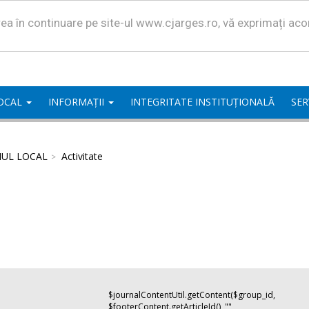
area în continuare pe site-ul www.cjarges.ro, vă exprimați ac
LOCAL
INFORMAȚII
INTEGRITATE INSTITUȚIONALĂ
SER
IUL LOCAL
Activitate
$journalContentUtil.getContent($group_id,
$footerContent.getArticleId(), "",