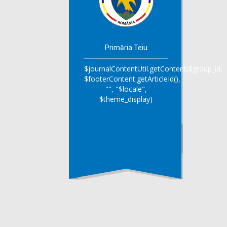
Primăria Teiu
$journalContentUtil.getContent($group_id,
$footerContent.getArticleId(),
"", "$locale",
$theme_display)