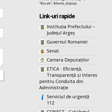
"$locale", $theme_display)
Link-uri rapide
Instituția Prefectului –
Județul Argeș
Guvernul Romaniei
Senat
Camera Deputaților
ETICA - Eficiență,
Transparență și Interes
pentru Conduita din
Administrație
Serviciul de urgență
112
CONECT - Catalogul