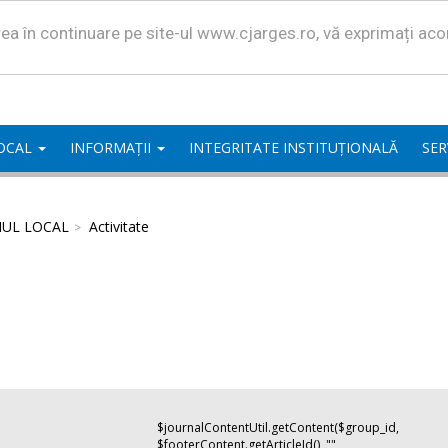
area în continuare pe site-ul www.cjarges.ro, vă exprimați ac
LOCAL
INFORMAȚII
INTEGRITATE INSTITUȚIONALĂ
SER
IUL LOCAL
Activitate
$journalContentUtil.getContent($group_id,
$footerContent.getArticleId(), "",