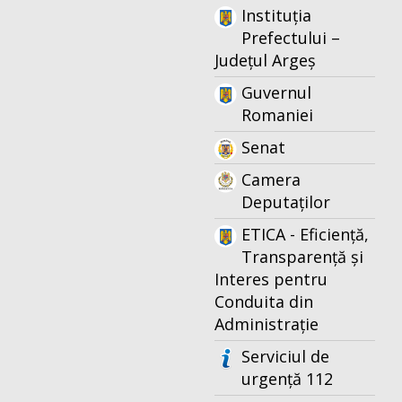
Instituția
Prefectului –
Județul Argeș
Guvernul
Romaniei
Senat
Camera
Deputaților
ETICA - Eficiență,
Transparență și
Interes pentru
Conduita din
Administrație
Serviciul de
urgență 112