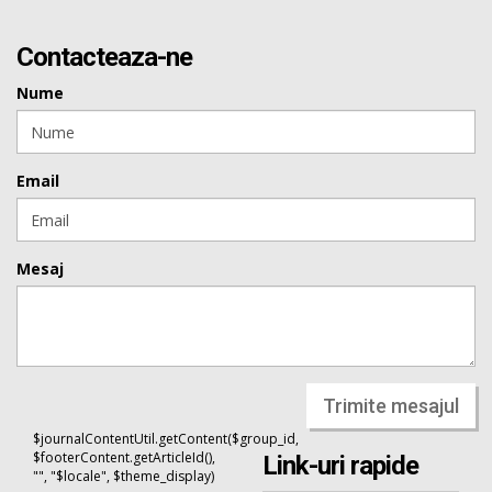
Contacteaza-ne
Nume
Email
Mesaj
Trimite mesajul
$journalContentUtil.getContent($group_id,
$footerContent.getArticleId(),
Link-uri rapide
"", "$locale", $theme_display)