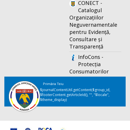
CONECT -
Catalogul
Organizațiilor
Neguvernamentale
pentru Evidență,
Consultare și
Transparență
InfoCons -
Protecția
Consumatorilor
Primăria Teiu
$journalContentUtil.getContent($group_id,
$footerContent.getArticleId(), "", "$locale",
$theme_display)