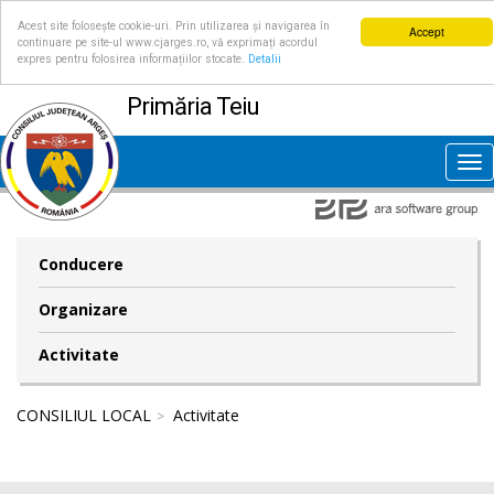
Acest site folosește cookie-uri. Prin utilizarea și navigarea în
Accept
continuare pe site-ul www.cjarges.ro, vă exprimați acordul
expres pentru folosirea informațiilor stocate.
Detalii
Primăria Teiu
Tog
nav
Conducere
Organizare
Activitate
CONSILIUL LOCAL
Activitate