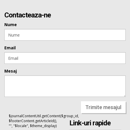
Contacteaza-ne
Nume
Email
Mesaj
Trimite mesajul
$journalContentUtil.getContent($group_id,
$footerContent.getArticleId(),
Link-uri rapide
"", "$locale", $theme_display)