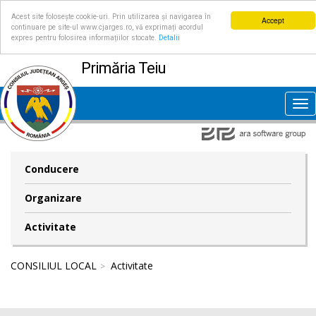
Acest site folosește cookie-uri. Prin utilizarea și navigarea în
Accept
continuare pe site-ul www.cjarges.ro, vă exprimați acordul
expres pentru folosirea informațiilor stocate.
Detalii
Primăria Teiu
Tog
nav
Conducere
Organizare
Activitate
CONSILIUL LOCAL
Activitate