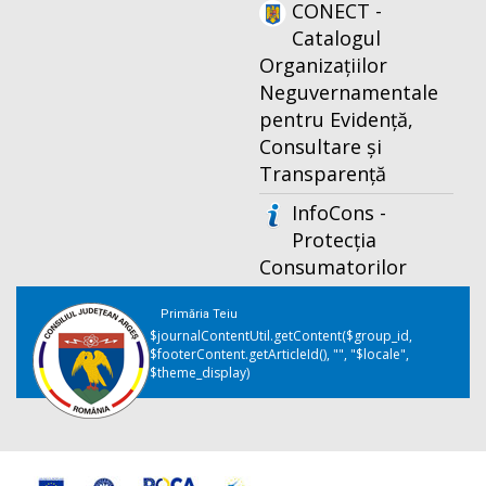
CONECT -
Catalogul
Organizațiilor
Neguvernamentale
pentru Evidență,
Consultare și
Transparență
InfoCons -
Protecția
Consumatorilor
Primăria Teiu
$journalContentUtil.getContent($group_id,
$footerContent.getArticleId(), "", "$locale",
$theme_display)