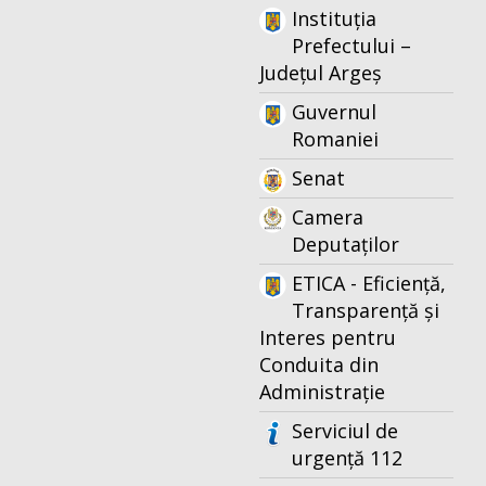
Instituția
Prefectului –
Județul Argeș
Guvernul
Romaniei
Senat
Camera
Deputaților
ETICA - Eficiență,
Transparență și
Interes pentru
Conduita din
Administrație
Serviciul de
urgență 112