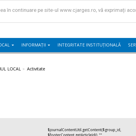
area în continuare pe site-ul www.cjarges.ro, vă exprimați ac
LOCAL
INFORMAȚII
INTEGRITATE INSTITUȚIONALĂ
SER
IUL LOCAL
Activitate
$journalContentUtil.getContent($group_id,
$footerContent.getArticleId(), "",