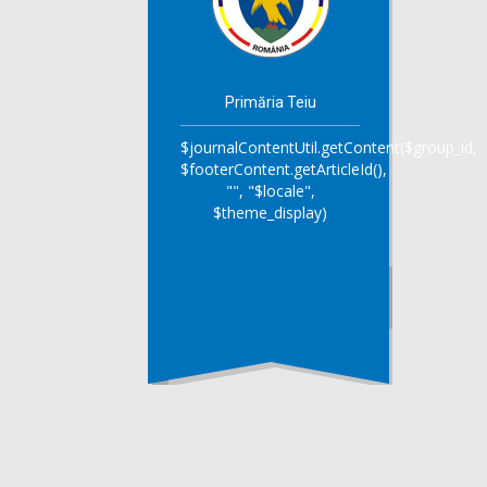
Primăria Teiu
$journalContentUtil.getContent($group_id,
$footerContent.getArticleId(),
"", "$locale",
$theme_display)