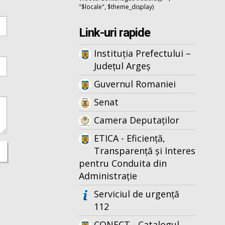
"$locale", $theme_display)
Link-uri rapide
Instituția Prefectului –
Județul Argeș
Guvernul Romaniei
Senat
Camera Deputaților
ETICA - Eficiență,
Transparență și Interes
pentru Conduita din
Administrație
Serviciul de urgență
112
CONECT - Catalogul