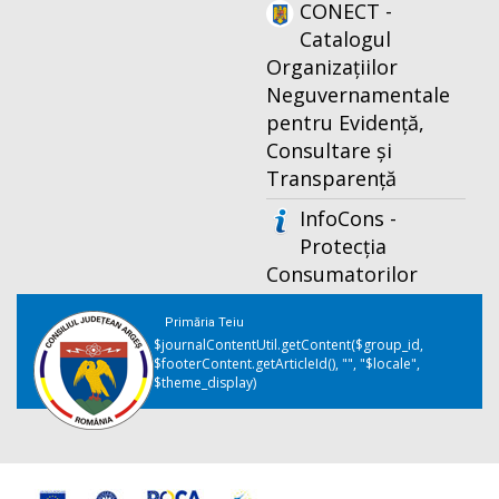
CONECT -
Catalogul
Organizațiilor
Neguvernamentale
pentru Evidență,
Consultare și
Transparență
InfoCons -
Protecția
Consumatorilor
Primăria Teiu
$journalContentUtil.getContent($group_id,
$footerContent.getArticleId(), "", "$locale",
$theme_display)