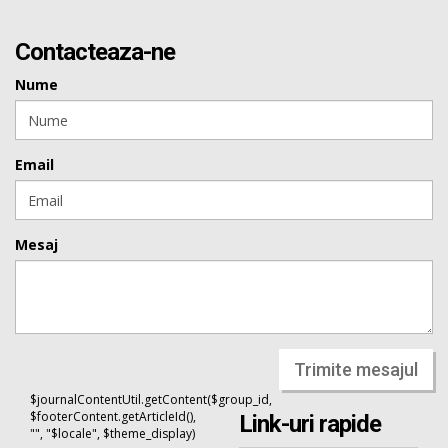
Contacteaza-ne
Nume
Email
Mesaj
Trimite mesajul
$journalContentUtil.getContent($group_id,
$footerContent.getArticleId(),
Link-uri rapide
"", "$locale", $theme_display)