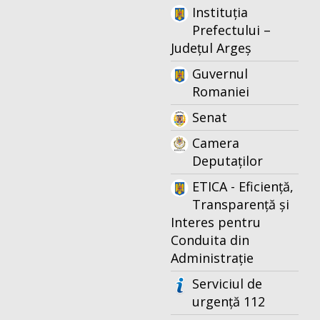
Instituția
Prefectului –
Județul Argeș
Guvernul
Romaniei
Senat
Camera
Deputaților
ETICA - Eficiență,
Transparență și
Interes pentru
Conduita din
Administrație
Serviciul de
urgență 112