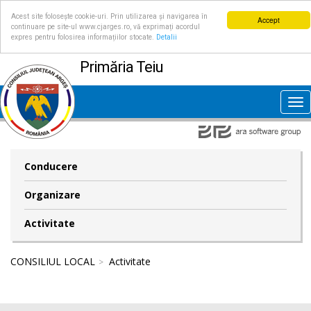
Acest site folosește cookie-uri. Prin utilizarea și navigarea în
Accept
continuare pe site-ul www.cjarges.ro, vă exprimați acordul
expres pentru folosirea informațiilor stocate.
Detalii
Primăria Teiu
Tog
nav
Conducere
Organizare
Activitate
CONSILIUL LOCAL
Activitate