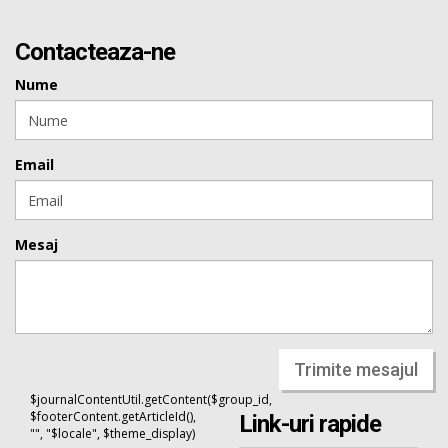
Contacteaza-ne
Nume
Email
Mesaj
Trimite mesajul
$journalContentUtil.getContent($group_id,
$footerContent.getArticleId(),
Link-uri rapide
"", "$locale", $theme_display)