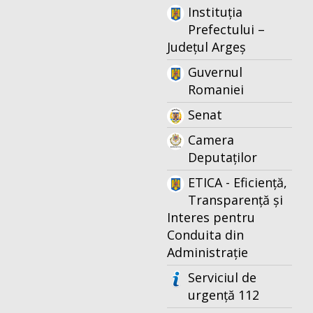
Instituția
Prefectului –
Județul Argeș
Guvernul
Romaniei
Senat
Camera
Deputaților
ETICA - Eficiență,
Transparență și
Interes pentru
Conduita din
Administrație
Serviciul de
urgență 112