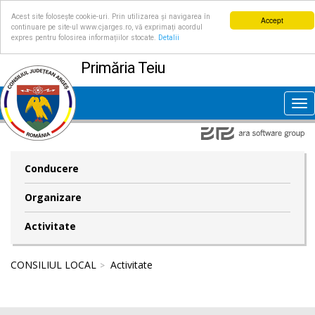
Acest site folosește cookie-uri. Prin utilizarea și navigarea în
Accept
continuare pe site-ul www.cjarges.ro, vă exprimați acordul
expres pentru folosirea informațiilor stocate.
Detalii
Primăria Teiu
Tog
nav
Conducere
Organizare
Activitate
CONSILIUL LOCAL
Activitate