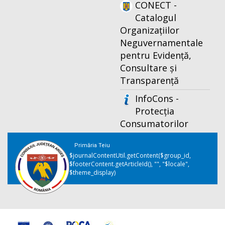
CONECT -
Catalogul
Organizațiilor
Neguvernamentale
pentru Evidență,
Consultare și
Transparență
InfoCons -
Protecția
Consumatorilor
Primăria Teiu
$journalContentUtil.getContent($group_id,
$footerContent.getArticleId(), "", "$locale",
$theme_display)