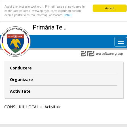
Acest site folosește cookie-uri. Prin utilizarea și navigarea în
Accept
continuare pe site-ul www.cjarges.ro, vă exprimați acordul
expres pentru folosirea informațiilor stocate.
Detalii
Primăria Teiu
Tog
nav
Conducere
Organizare
Activitate
CONSILIUL LOCAL
Activitate