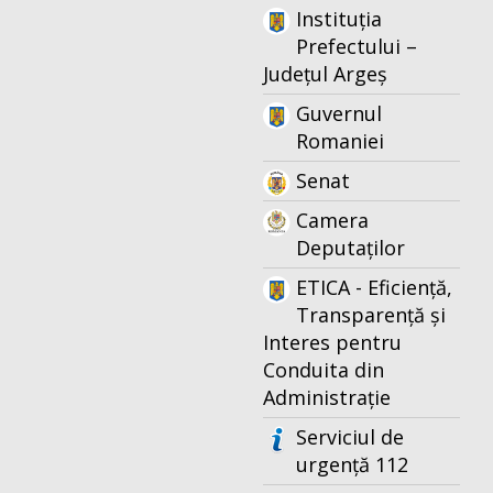
Instituția
Prefectului –
Județul Argeș
Guvernul
Romaniei
Senat
Camera
Deputaților
ETICA - Eficiență,
Transparență și
Interes pentru
Conduita din
Administrație
Serviciul de
urgență 112