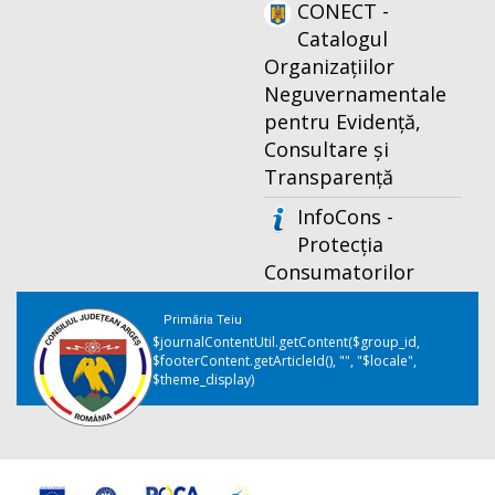
CONECT -
Catalogul
Organizațiilor
Neguvernamentale
pentru Evidență,
Consultare și
Transparență
InfoCons -
Protecția
Consumatorilor
Primăria Teiu
$journalContentUtil.getContent($group_id,
$footerContent.getArticleId(), "", "$locale",
$theme_display)