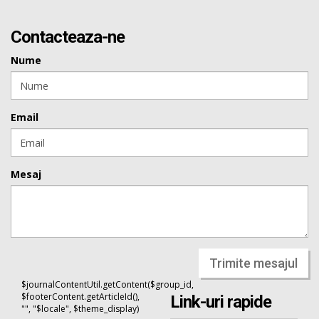
Contacteaza-ne
Nume
Email
Mesaj
Trimite mesajul
$journalContentUtil.getContent($group_id,
$footerContent.getArticleId(),
Link-uri rapide
"", "$locale", $theme_display)