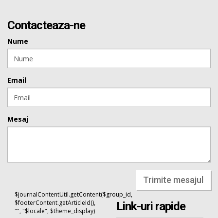
Contacteaza-ne
Nume
Email
Mesaj
Trimite mesajul
$journalContentUtil.getContent($group_id,
$footerContent.getArticleId(),
Link-uri rapide
"", "$locale", $theme_display)