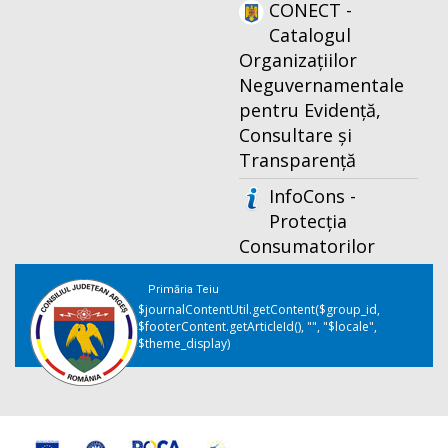
CONECT -
Catalogul
Organizațiilor
Neguvernamentale
pentru Evidență,
Consultare și
Transparență
InfoCons -
Protecția
Consumatorilor
Primăria Teiu
$journalContentUtil.getContent($group_id,
$footerContent.getArticleId(), "", "$locale",
$theme_display)