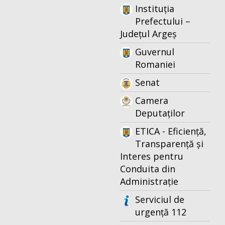
Instituția
Prefectului –
Județul Argeș
Guvernul
Romaniei
Senat
Camera
Deputaților
ETICA - Eficiență,
Transparență și
Interes pentru
Conduita din
Administrație
Serviciul de
urgență 112