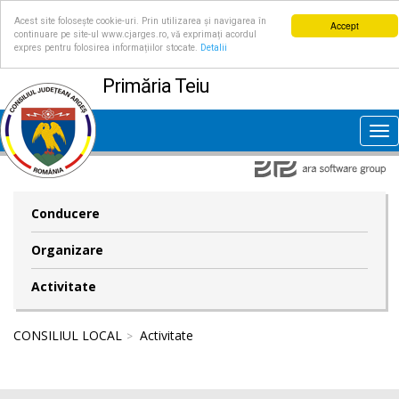
Acest site folosește cookie-uri. Prin utilizarea și navigarea în
Accept
continuare pe site-ul www.cjarges.ro, vă exprimați acordul
expres pentru folosirea informațiilor stocate.
Detalii
Primăria Teiu
Tog
nav
Conducere
Organizare
Activitate
CONSILIUL LOCAL
Activitate