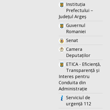
Instituția
Prefectului –
Județul Argeș
Guvernul
Romaniei
Senat
Camera
Deputaților
ETICA - Eficiență,
Transparență și
Interes pentru
Conduita din
Administrație
Serviciul de
urgență 112