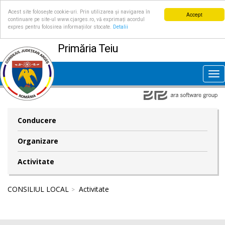
Acest site folosește cookie-uri. Prin utilizarea și navigarea în
Accept
continuare pe site-ul www.cjarges.ro, vă exprimați acordul
expres pentru folosirea informațiilor stocate.
Detalii
Primăria Teiu
Tog
nav
Conducere
Organizare
Activitate
CONSILIUL LOCAL
Activitate