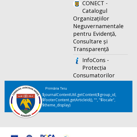
CONECT -
Catalogul
Organizațiilor
Neguvernamentale
pentru Evidență,
Consultare și
Transparență
InfoCons -
Protecția
Consumatorilor
Primăria Teiu
$journalContentUtil.getContent($group_id,
$footerContent.getArticleId(), "", "$locale",
$theme_display)