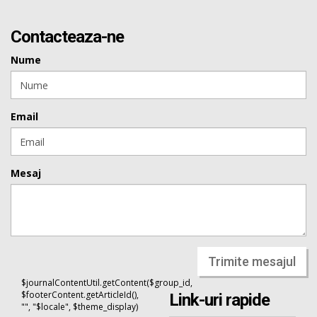
Contacteaza-ne
Nume
Email
Mesaj
Trimite mesajul
$journalContentUtil.getContent($group_id,
$footerContent.getArticleId(),
Link-uri rapide
"", "$locale", $theme_display)