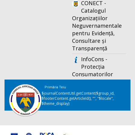
CONECT -
Catalogul
Organizațiilor
Neguvernamentale
pentru Evidență,
Consultare și
Transparență
InfoCons -
Protecția
Consumatorilor
Primăria Teiu
$journalContentUtil.getContent($group_id,
$footerContent.getArticleId(), "", "$locale",
$theme_display)