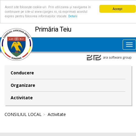
Acest site folosește cookie-uri. Prin utilizarea și navigarea în
Accept
continuare pe site-ul www.cjarges.ro, vă exprimați acordul
expres pentru folosirea informațiilor stocate.
Detalii
Primăria Teiu
Tog
nav
Conducere
Organizare
Activitate
CONSILIUL LOCAL
Activitate