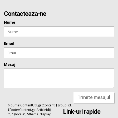
Contacteaza-ne
Nume
Email
Mesaj
Trimite mesajul
$journalContentUtil.getContent($group_id,
$footerContent.getArticleId(),
Link-uri rapide
"", "$locale", $theme_display)