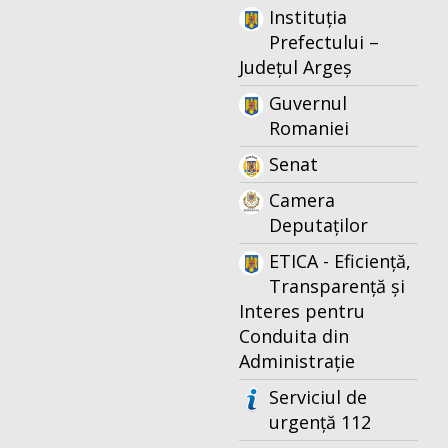
Instituția
Prefectului –
Județul Argeș
Guvernul
Romaniei
Senat
Camera
Deputaților
ETICA - Eficiență,
Transparență și
Interes pentru
Conduita din
Administrație
Serviciul de
urgență 112