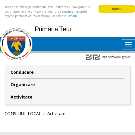
Acest site folosește cookie-uri. Prin utilizarea și navigarea în
Accept
continuare pe site-ul www.cjarges.ro, vă exprimați acordul
expres pentru folosirea informațiilor stocate.
Detalii
Primăria Teiu
Tog
nav
Conducere
Organizare
Activitate
CONSILIUL LOCAL
Activitate