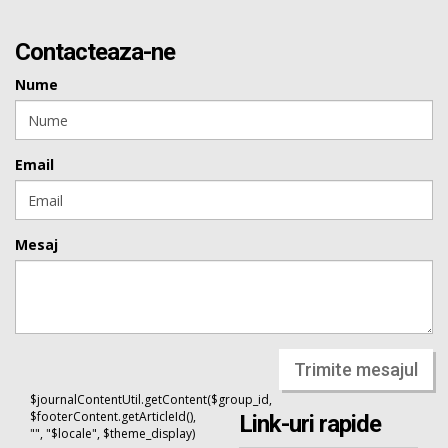
Contacteaza-ne
Nume
Email
Mesaj
Trimite mesajul
$journalContentUtil.getContent($group_id,
$footerContent.getArticleId(),
Link-uri rapide
"", "$locale", $theme_display)