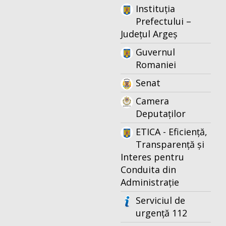
Instituția
Prefectului –
Județul Argeș
Guvernul
Romaniei
Senat
Camera
Deputaților
ETICA - Eficiență,
Transparență și
Interes pentru
Conduita din
Administrație
Serviciul de
urgență 112