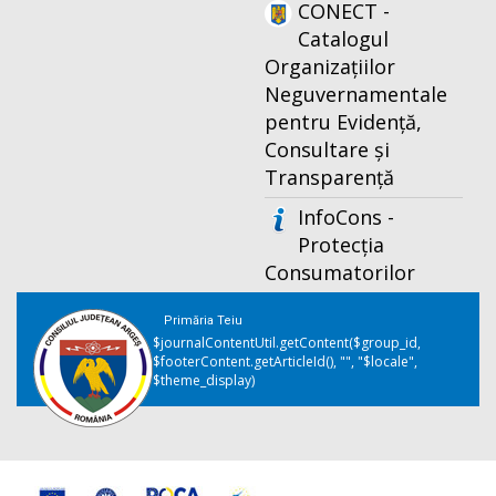
CONECT -
Catalogul
Organizațiilor
Neguvernamentale
pentru Evidență,
Consultare și
Transparență
InfoCons -
Protecția
Consumatorilor
Primăria Teiu
$journalContentUtil.getContent($group_id,
$footerContent.getArticleId(), "", "$locale",
$theme_display)