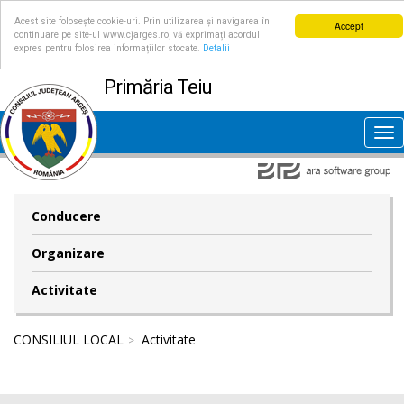
Acest site folosește cookie-uri. Prin utilizarea și navigarea în
Accept
continuare pe site-ul www.cjarges.ro, vă exprimați acordul
expres pentru folosirea informațiilor stocate.
Detalii
Primăria Teiu
Tog
nav
Conducere
Organizare
Activitate
CONSILIUL LOCAL
Activitate