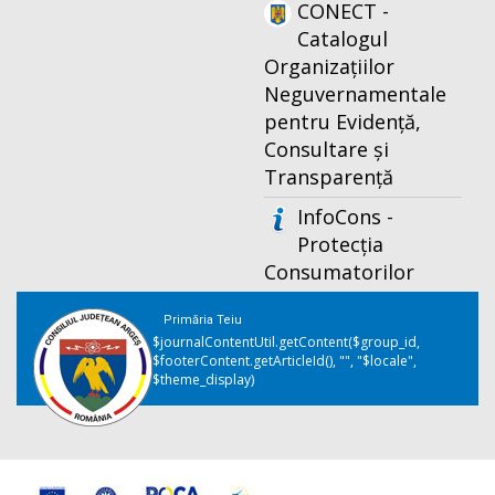
CONECT -
Catalogul
Organizațiilor
Neguvernamentale
pentru Evidență,
Consultare și
Transparență
InfoCons -
Protecția
Consumatorilor
Primăria Teiu
$journalContentUtil.getContent($group_id,
$footerContent.getArticleId(), "", "$locale",
$theme_display)