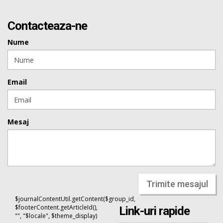
Contacteaza-ne
Nume
Email
Mesaj
Trimite mesajul
$journalContentUtil.getContent($group_id,
$footerContent.getArticleId(),
Link-uri rapide
"", "$locale", $theme_display)