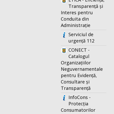
Transparență și
Interes pentru
Conduita din
Administrație
Serviciul de
urgență 112
CONECT -
Catalogul
Organizațiilor
Neguvernamentale
pentru Evidență,
Consultare și
Transparență
InfoCons -
Protecția
Consumatorilor