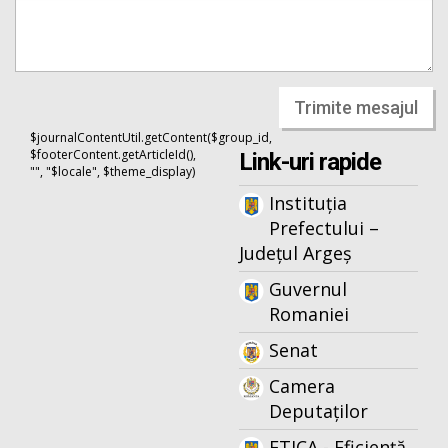
Trimite mesajul
$journalContentUtil.getContent($group_id,
$footerContent.getArticleId(),
Link-uri rapide
"", "$locale", $theme_display)
Instituția
Prefectului –
Județul Argeș
Guvernul
Romaniei
Senat
Camera
Deputaților
ETICA - Eficiență,