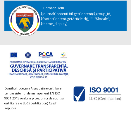
Primăria Teiu
$journalContentUtil.getContent($group_id,
$footerContent.getArticleId(), "", "$locale",
$theme_display)
Consiliul Judeţean Argeș deţine certificare
pentru sistemul de management EN ISO
9001:2015 conform procedurilor de audit şi
certificare ale LL-C (Certification) Czech
Republic