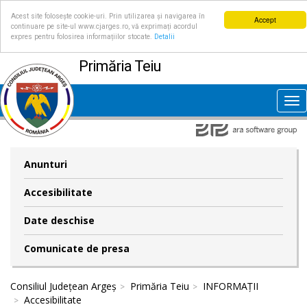
Acest site folosește cookie-uri. Prin utilizarea și navigarea în
Accept
continuare pe site-ul www.cjarges.ro, vă exprimați acordul
expres pentru folosirea informațiilor stocate.
Detalii
Primăria Teiu
Tog
nav
Anunturi
Accesibilitate
Date deschise
Comunicate de presa
Consiliul Județean Argeș
Primăria Teiu
INFORMAȚII
Accesibilitate