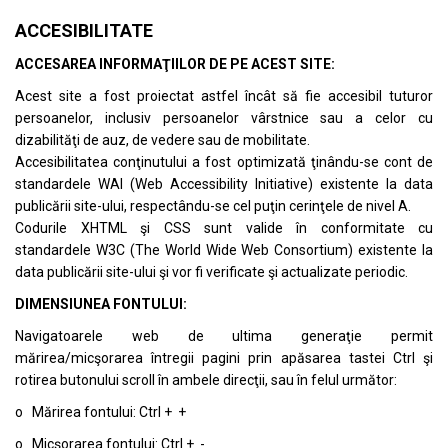
ACCESIBILITATE
ACCESAREA INFORMAŢIILOR DE PE ACEST SITE:
Acest site a fost proiectat astfel încât să fie accesibil tuturor
persoanelor, inclusiv persoanelor vârstnice sau a celor cu
dizabilităţi de auz, de vedere sau de mobilitate.
Accesibilitatea conţinutului a fost optimizată ţinându-se cont de
standardele
WAI (Web Accessibility Initiative)
existente la data
publicării site-ului, respectându-se cel puţin cerinţele de nivel A.
Codurile XHTML şi CSS sunt valide în conformitate cu
standardele
W3C (The World Wide Web Consortium)
existente la
data publicării site-ului şi vor fi verificate şi actualizate periodic.
DIMENSIUNEA FONTULUI:
Navigatoarele web de ultima generaţie permit
mărirea/micşorarea întregii pagini prin apăsarea tastei Ctrl şi
rotirea butonului scroll în ambele direcţii, sau în felul următor:
o Mărirea fontului: Ctrl + +
o Micşorarea fontului: Ctrl + -