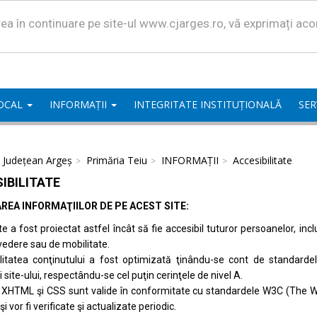
area în continuare pe site-ul www.cjarges.ro, vă exprimați ac
LOCAL
INFORMAȚII
INTEGRITATE INSTITUȚIONALĂ
SER
l Județean Argeș
Primăria Teiu
INFORMAȚII
Accesibilitate
IBILITATE
REA INFORMAŢIILOR DE PE ACEST SITE:
te a fost proiectat astfel încât să fie accesibil tuturor persoanelor, inc
vedere sau de mobilitate.
ilitatea conţinutului a fost optimizată ţinându-se cont de standard
i site-ului, respectându-se cel puţin cerinţele de nivel A.
 XHTML şi CSS sunt valide în conformitate cu standardele
W3C (The W
 şi vor fi verificate şi actualizate periodic.