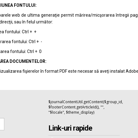
IUNEA FONTULUI:
arele web de ultima generaţie permit mărirea/micşorarea întregii pagini 
recţii, sau în felul următor:
a fontului: Ctrl + +
area fontului: Ctrl + -
rea fontului: Ctrl + 0
REA DOCUMENTELOR:
izualizarea fişierelor în format PDF este necesar să aveţi instalat Adob
$journalContentUtil.getContent($group_id,
$footerContent.getArticleId(), "",
"$locale", $theme_display)
Link-uri rapide