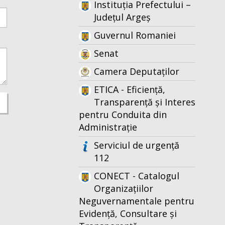
Instituția Prefectului –
Județul Argeș
Guvernul Romaniei
Senat
Camera Deputaților
ETICA - Eficiență,
Transparență și Interes
pentru Conduita din
Administrație
Serviciul de urgență
112
CONECT - Catalogul
Organizațiilor
Neguvernamentale pentru
Evidență, Consultare și