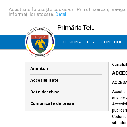
Acest site folosește cookie-uri. Prin utilizarea și navig
informațiilor stocate.
Detalii
Primăria Teiu
COMUNA TEIU
CONSILIUL 
Consiliu
Anunturi
ACCES
Accesibilitate
ACCESA
Date deschise
Acest si
auz, de 
Comunicate de presa
Accesib
publicări
Codurile
site-ului