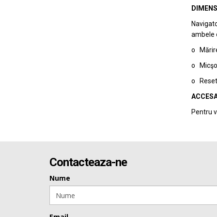
DIMENS
Navigato
ambele di
o Mărire
o Micşor
o Reseta
ACCESA
Pentru v
Contacteaza-ne
Nume
Email