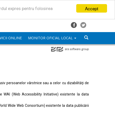
Accept
ordul expres pentru folosirea
VICII ONLINE
MONITOR OFICIAL LOCAL
lusiv persoanelor vârstnice sau a celor cu dizabilităţi de
ele
WAI (Web Accessibility Initiative)
existente la data
orld Wide Web Consortium)
existente la data publicării