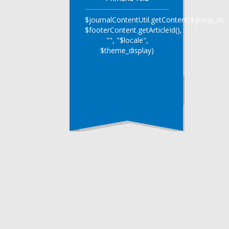
$journalContentUtil.getContent($group_id,
$footerContent.getArticleId(),
"", "$locale",
$theme_display)