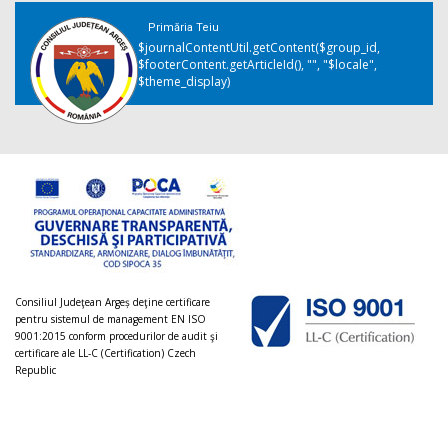
Primăria Teiu
$journalContentUtil.getContent($group_id,
$footerContent.getArticleId(), "", "$locale",
$theme_display)
Consiliul Judeţean Argeș deţine certificare
pentru sistemul de management EN ISO
9001:2015 conform procedurilor de audit şi
certificare ale LL-C (Certification) Czech
Republic