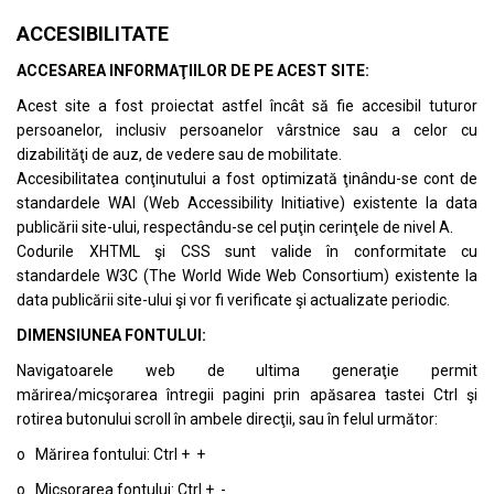
ACCESIBILITATE
ACCESAREA INFORMAŢIILOR DE PE ACEST SITE:
Acest site a fost proiectat astfel încât să fie accesibil tuturor
persoanelor, inclusiv persoanelor vârstnice sau a celor cu
dizabilităţi de auz, de vedere sau de mobilitate.
Accesibilitatea conţinutului a fost optimizată ţinându-se cont de
standardele
WAI (Web Accessibility Initiative)
existente la data
publicării site-ului, respectându-se cel puţin cerinţele de nivel A.
Codurile XHTML şi CSS sunt valide în conformitate cu
standardele
W3C (The World Wide Web Consortium)
existente la
data publicării site-ului şi vor fi verificate şi actualizate periodic.
DIMENSIUNEA FONTULUI:
Navigatoarele web de ultima generaţie permit
mărirea/micşorarea întregii pagini prin apăsarea tastei Ctrl şi
rotirea butonului scroll în ambele direcţii, sau în felul următor:
o Mărirea fontului: Ctrl + +
o Micşorarea fontului: Ctrl + -