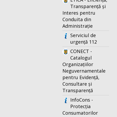
Transparență și
Interes pentru
Conduita din
Administrație
Serviciul de
urgență 112
CONECT -
Catalogul
Organizațiilor
Neguvernamentale
pentru Evidență,
Consultare și
Transparență
InfoCons -
Protecția
Consumatorilor