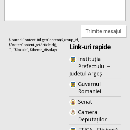
Trimite mesajul
$journalContentUtil.getContent($group_id,
$footerContent.getArticleId(),
Link-uri rapide
"", "$locale", $theme_display)
Instituția
Prefectului –
Județul Argeș
Guvernul
Romaniei
Senat
Camera
Deputaților
ETICA - Eficiență,