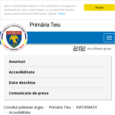
Acest site folosește cookie-uri. Prin utilizarea și navigarea în
Accept
continuare pe site-ul www.cjarges.ro, vă exprimați acordul
expres pentru folosirea informațiilor stocate.
Detalii
Primăria Teiu
Tog
nav
Anunturi
Accesibilitate
Date deschise
Comunicate de presa
Consiliul Județean Argeș
Primăria Teiu
INFORMAȚII
Accesibilitate