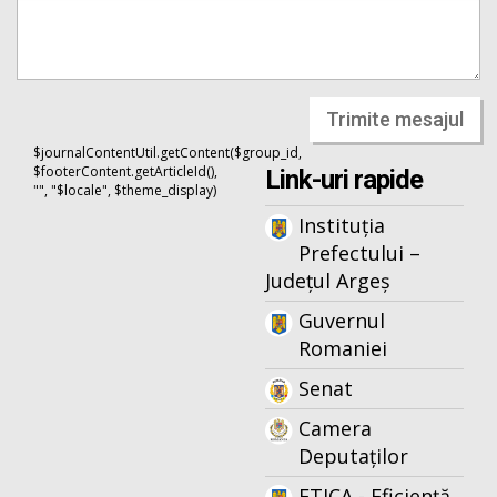
Trimite mesajul
$journalContentUtil.getContent($group_id,
$footerContent.getArticleId(),
Link-uri rapide
"", "$locale", $theme_display)
Instituția
Prefectului –
Județul Argeș
Guvernul
Romaniei
Senat
Camera
Deputaților
ETICA - Eficiență,