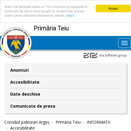
Acest site folosește cookie-uri. Prin utilizarea și navigarea în
Accept
continuare pe site-ul www.cjarges.ro, vă exprimați acordul
expres pentru folosirea informațiilor stocate.
Detalii
Primăria Teiu
Tog
nav
Anunturi
Accesibilitate
Date deschise
Comunicate de presa
Consiliul Județean Argeș
Primăria Teiu
INFORMAȚII
Accesibilitate