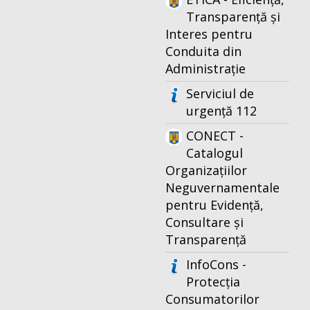
Transparență și
Interes pentru
Conduita din
Administrație
Serviciul de
urgență 112
CONECT -
Catalogul
Organizațiilor
Neguvernamentale
pentru Evidență,
Consultare și
Transparență
InfoCons -
Protecția
Consumatorilor