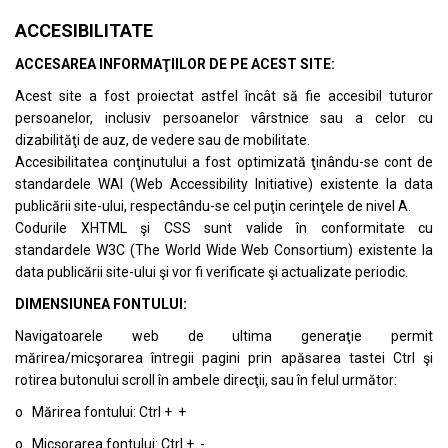
ACCESIBILITATE
ACCESAREA INFORMAŢIILOR DE PE ACEST SITE:
Acest site a fost proiectat astfel încât să fie accesibil tuturor
persoanelor, inclusiv persoanelor vârstnice sau a celor cu
dizabilităţi de auz, de vedere sau de mobilitate.
Accesibilitatea conţinutului a fost optimizată ţinându-se cont de
standardele
WAI (Web Accessibility Initiative)
existente la data
publicării site-ului, respectându-se cel puţin cerinţele de nivel A.
Codurile XHTML şi CSS sunt valide în conformitate cu
standardele
W3C (The World Wide Web Consortium)
existente la
data publicării site-ului şi vor fi verificate şi actualizate periodic.
DIMENSIUNEA FONTULUI:
Navigatoarele web de ultima generaţie permit
mărirea/micşorarea întregii pagini prin apăsarea tastei Ctrl şi
rotirea butonului scroll în ambele direcţii, sau în felul următor:
o Mărirea fontului: Ctrl + +
o Micşorarea fontului: Ctrl + -