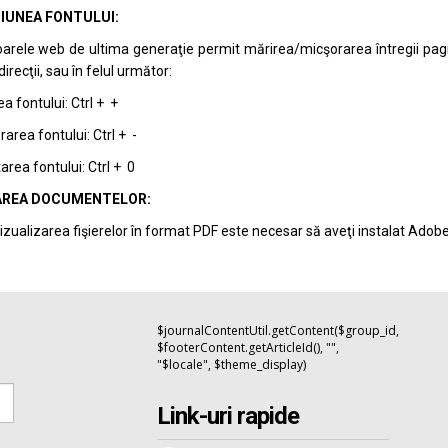
IUNEA FONTULUI:
arele web de ultima generaţie permit mărirea/micşorarea întregii pagini 
recţii, sau în felul următor:
a fontului: Ctrl + +
area fontului: Ctrl + -
rea fontului: Ctrl + 0
REA DOCUMENTELOR:
izualizarea fişierelor în format PDF este necesar să aveţi instalat Adob
$journalContentUtil.getContent($group_id,
$footerContent.getArticleId(), "",
"$locale", $theme_display)
Link-uri rapide