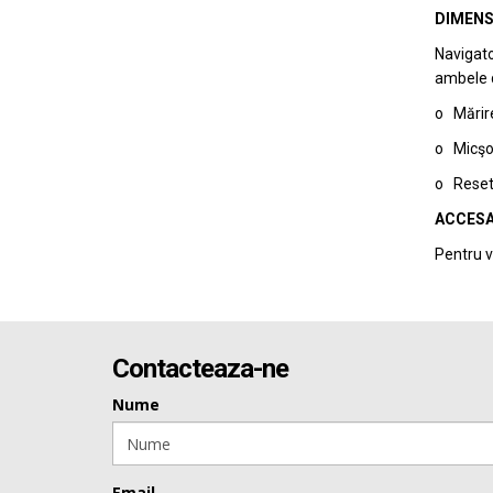
DIMENS
Navigato
ambele di
o Mărire
o Micşor
o Reseta
ACCESA
Pentru v
Contacteaza-ne
Nume
Email