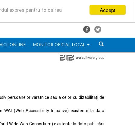
Accept
ordul expres pentru folosirea
VICII ONLINE
MONITOR OFICIAL LOCAL
lusiv persoanelor vârstnice sau a celor cu dizabilităţi de
ele
WAI (Web Accessibility Initiative)
existente la data
orld Wide Web Consortium)
existente la data publicării