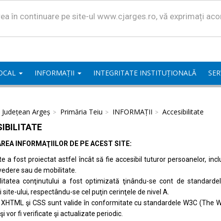
area în continuare pe site-ul www.cjarges.ro, vă exprimați ac
LOCAL
INFORMAȚII
INTEGRITATE INSTITUȚIONALĂ
SER
l Județean Argeș
Primăria Teiu
INFORMAȚII
Accesibilitate
IBILITATE
REA INFORMAŢIILOR DE PE ACEST SITE:
te a fost proiectat astfel încât să fie accesibil tuturor persoanelor, inc
vedere sau de mobilitate.
ilitatea conţinutului a fost optimizată ţinându-se cont de standard
i site-ului, respectându-se cel puţin cerinţele de nivel A.
 XHTML şi CSS sunt valide în conformitate cu standardele
W3C (The W
 şi vor fi verificate şi actualizate periodic.