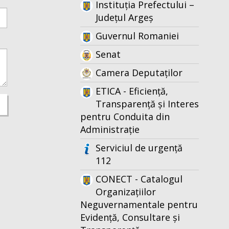
Instituția Prefectului –
Județul Argeș
Guvernul Romaniei
Senat
Camera Deputaților
ETICA - Eficiență,
Transparență și Interes
pentru Conduita din
Administrație
Serviciul de urgență
112
CONECT - Catalogul
Organizațiilor
Neguvernamentale pentru
Evidență, Consultare și