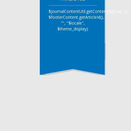
$journalContentUtil.getContent($group_id,
$footerContent.getArticleId(),
"", "$locale",
$theme_display)