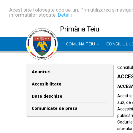
Acest site folosește cookie-uri. Prin utilizarea și navig
informațiilor stocate.
Detalii
Primăria Teiu
COMUNA TEIU
CONSILIUL 
Consiliu
Anunturi
ACCES
Accesibilitate
ACCESA
Date deschise
Acest si
auz, de 
Comunicate de presa
Accesib
publicări
Codurile
site-ului