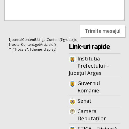
Trimite mesajul
$journalContentUtil.getContent($group_id,
$footerContent.getArticleId(),
Link-uri rapide
"", "$locale", $theme_display)
Instituția
Prefectului –
Județul Argeș
Guvernul
Romaniei
Senat
Camera
Deputaților
ETICA - Eficiență,