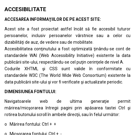
ACCESIBILITATE
ACCESAREA INFORMAŢIILOR DE PE ACEST SITE:
Acest site a fost proiectat astfel încât să fie accesibil tuturor
persoanelor, inclusiv persoanelor vârstnice sau a celor cu
dizabilităţi de auz, de vedere sau de mobilitate.
Accesibilitatea conţinutului a fost optimizată ţinându-se cont de
standardele
WAI (Web Accessibility Initiative)
existente la data
publicării site-ului, respectându-se cel puţin cerinţele de nivel A.
Codurile XHTML şi CSS sunt valide în conformitate cu
standardele
W3C (The World Wide Web Consortium)
existente la
data publicării site-ului şi vor fi verificate şi actualizate periodic.
DIMENSIUNEA FONTULUI:
Navigatoarele web de ultima generaţie permit
mărirea/micşorarea întregii pagini prin apăsarea tastei Ctrl şi
rotirea butonului scroll în ambele direcţii, sau în felul următor:
o Mărirea fontului: Ctrl + +
o Micşorarea fontului: Ctrl + -