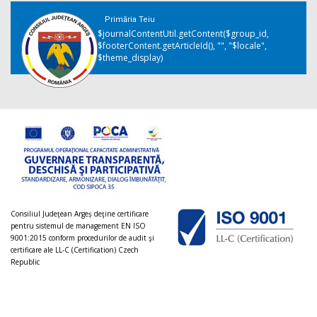
Primăria Teiu
$journalContentUtil.getContent($group_id,
$footerContent.getArticleId(), "", "$locale",
$theme_display)
Consiliul Judeţean Argeș deţine certificare
pentru sistemul de management EN ISO
9001:2015 conform procedurilor de audit şi
certificare ale LL-C (Certification) Czech
Republic