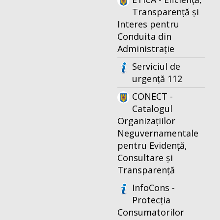
Transparență și
Interes pentru
Conduita din
Administrație
Serviciul de
urgență 112
CONECT -
Catalogul
Organizațiilor
Neguvernamentale
pentru Evidență,
Consultare și
Transparență
InfoCons -
Protecția
Consumatorilor