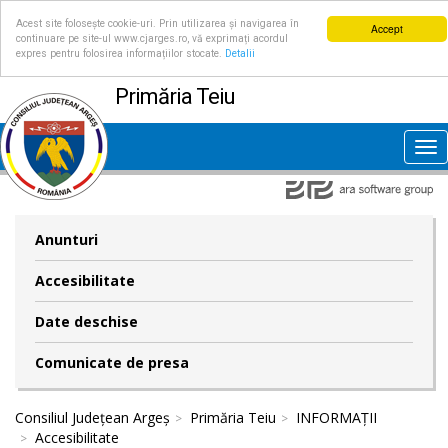
Acest site folosește cookie-uri. Prin utilizarea și navigarea în
Accept
continuare pe site-ul www.cjarges.ro, vă exprimați acordul
expres pentru folosirea informațiilor stocate.
Detalii
Primăria Teiu
Tog
nav
Anunturi
Accesibilitate
Date deschise
Comunicate de presa
Consiliul Județean Argeș
Primăria Teiu
INFORMAȚII
Accesibilitate