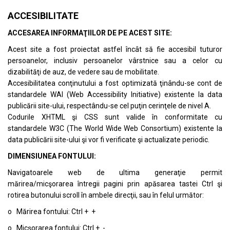
ACCESIBILITATE
ACCESAREA INFORMAŢIILOR DE PE ACEST SITE:
Acest site a fost proiectat astfel încât să fie accesibil tuturor
persoanelor, inclusiv persoanelor vârstnice sau a celor cu
dizabilităţi de auz, de vedere sau de mobilitate.
Accesibilitatea conţinutului a fost optimizată ţinându-se cont de
standardele
WAI (Web Accessibility Initiative)
existente la data
publicării site-ului, respectându-se cel puţin cerinţele de nivel A.
Codurile XHTML şi CSS sunt valide în conformitate cu
standardele
W3C (The World Wide Web Consortium)
existente la
data publicării site-ului şi vor fi verificate şi actualizate periodic.
DIMENSIUNEA FONTULUI:
Navigatoarele web de ultima generaţie permit
mărirea/micşorarea întregii pagini prin apăsarea tastei Ctrl şi
rotirea butonului scroll în ambele direcţii, sau în felul următor:
o Mărirea fontului: Ctrl + +
o Micşorarea fontului: Ctrl + -