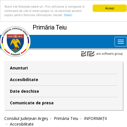
Acest site folosește cookie-uri. Prin utilizarea și navigarea în
Accept
continuare pe site-ul www.cjarges.ro, vă exprimați acordul
expres pentru folosirea informațiilor stocate.
Detalii
Primăria Teiu
Tog
nav
Anunturi
Accesibilitate
Date deschise
Comunicate de presa
Consiliul Județean Argeș
Primăria Teiu
INFORMAȚII
Accesibilitate