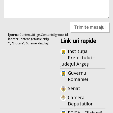
Trimite mesajul
$journalContentUtil.getContent($group_id,
$footerContent.getArticleId(),
Link-uri rapide
"", "$locale", $theme_display)
Instituția
Prefectului –
Județul Argeș
Guvernul
Romaniei
Senat
Camera
Deputaților
ETICA - Eficiență,