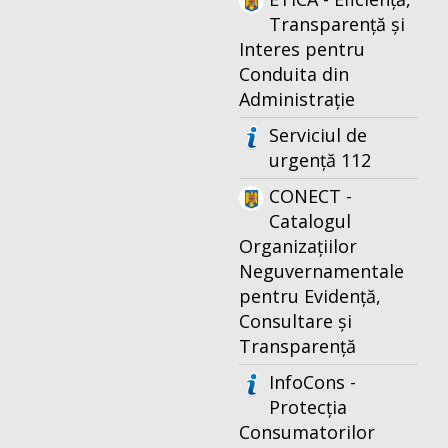
Transparență și
Interes pentru
Conduita din
Administrație
Serviciul de
urgență 112
CONECT -
Catalogul
Organizațiilor
Neguvernamentale
pentru Evidență,
Consultare și
Transparență
InfoCons -
Protecția
Consumatorilor