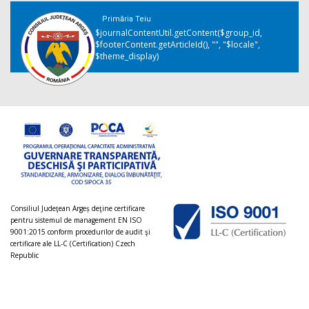
Primăria Teiu
$journalContentUtil.getContent($group_id,
$footerContent.getArticleId(), "", "$locale",
$theme_display)
Consiliul Judeţean Argeș deţine certificare
pentru sistemul de management EN ISO
9001:2015 conform procedurilor de audit şi
certificare ale LL-C (Certification) Czech
Republic