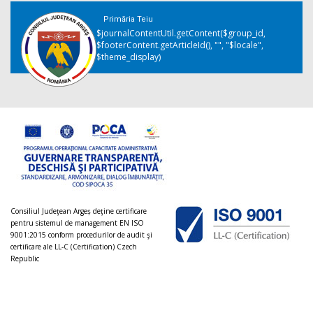
Primăria Teiu
$journalContentUtil.getContent($group_id,
$footerContent.getArticleId(), "", "$locale",
$theme_display)
Consiliul Judeţean Argeș deţine certificare
pentru sistemul de management EN ISO
9001:2015 conform procedurilor de audit şi
certificare ale LL-C (Certification) Czech
Republic