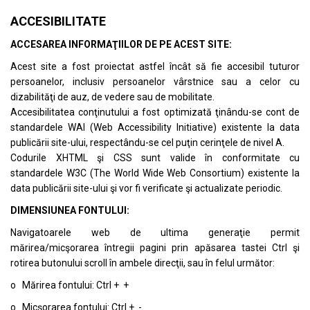
ACCESIBILITATE
ACCESAREA INFORMAŢIILOR DE PE ACEST SITE:
Acest site a fost proiectat astfel încât să fie accesibil tuturor
persoanelor, inclusiv persoanelor vârstnice sau a celor cu
dizabilităţi de auz, de vedere sau de mobilitate.
Accesibilitatea conţinutului a fost optimizată ţinându-se cont de
standardele
WAI (Web Accessibility Initiative)
existente la data
publicării site-ului, respectându-se cel puţin cerinţele de nivel A.
Codurile XHTML şi CSS sunt valide în conformitate cu
standardele
W3C (The World Wide Web Consortium)
existente la
data publicării site-ului şi vor fi verificate şi actualizate periodic.
DIMENSIUNEA FONTULUI:
Navigatoarele web de ultima generaţie permit
mărirea/micşorarea întregii pagini prin apăsarea tastei Ctrl şi
rotirea butonului scroll în ambele direcţii, sau în felul următor:
o Mărirea fontului: Ctrl + +
o Micşorarea fontului: Ctrl + -