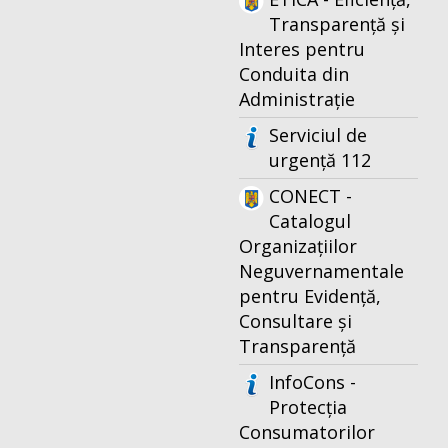
Transparență și
Interes pentru
Conduita din
Administrație
Serviciul de
urgență 112
CONECT -
Catalogul
Organizațiilor
Neguvernamentale
pentru Evidență,
Consultare și
Transparență
InfoCons -
Protecția
Consumatorilor