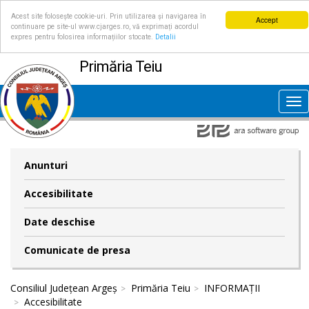
Acest site folosește cookie-uri. Prin utilizarea și navigarea în
Accept
continuare pe site-ul www.cjarges.ro, vă exprimați acordul
expres pentru folosirea informațiilor stocate.
Detalii
Primăria Teiu
Tog
nav
Anunturi
Accesibilitate
Date deschise
Comunicate de presa
Consiliul Județean Argeș
Primăria Teiu
INFORMAȚII
Accesibilitate