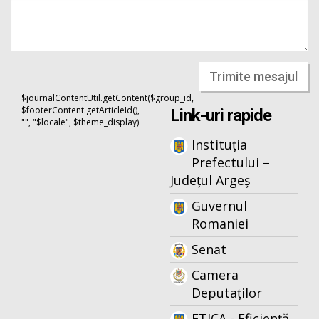
Trimite mesajul
$journalContentUtil.getContent($group_id,
$footerContent.getArticleId(),
Link-uri rapide
"", "$locale", $theme_display)
Instituția
Prefectului –
Județul Argeș
Guvernul
Romaniei
Senat
Camera
Deputaților
ETICA - Eficiență,