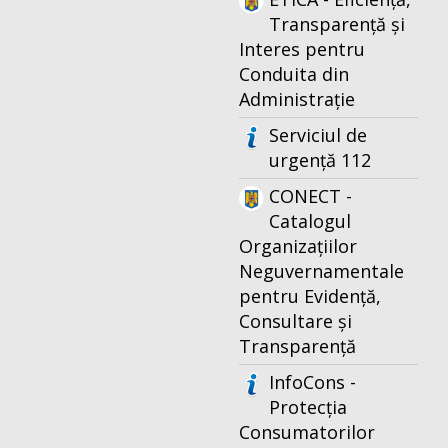
Transparență și
Interes pentru
Conduita din
Administrație
Serviciul de
urgență 112
CONECT -
Catalogul
Organizațiilor
Neguvernamentale
pentru Evidență,
Consultare și
Transparență
InfoCons -
Protecția
Consumatorilor