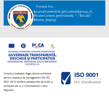
Primăria Teiu
$journalContentUtil.getContent($group_id,
$footerContent.getArticleId(), "", "$locale",
$theme_display)
Consiliul Judeţean Argeș deţine certificare
pentru sistemul de management EN ISO
9001:2015 conform procedurilor de audit şi
certificare ale LL-C (Certification) Czech
Republic