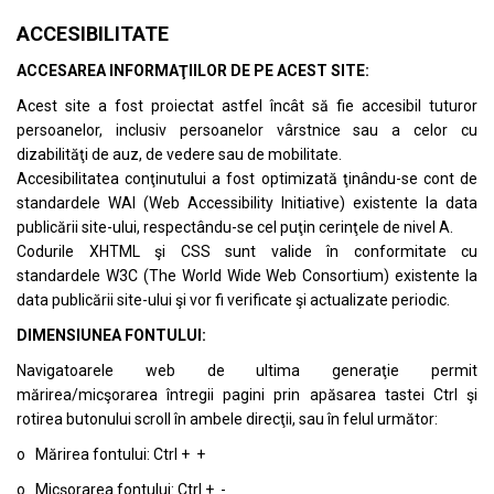
ACCESIBILITATE
ACCESAREA INFORMAŢIILOR DE PE ACEST SITE:
Acest site a fost proiectat astfel încât să fie accesibil tuturor
persoanelor, inclusiv persoanelor vârstnice sau a celor cu
dizabilităţi de auz, de vedere sau de mobilitate.
Accesibilitatea conţinutului a fost optimizată ţinându-se cont de
standardele
WAI (Web Accessibility Initiative)
existente la data
publicării site-ului, respectându-se cel puţin cerinţele de nivel A.
Codurile XHTML şi CSS sunt valide în conformitate cu
standardele
W3C (The World Wide Web Consortium)
existente la
data publicării site-ului şi vor fi verificate şi actualizate periodic.
DIMENSIUNEA FONTULUI:
Navigatoarele web de ultima generaţie permit
mărirea/micşorarea întregii pagini prin apăsarea tastei Ctrl şi
rotirea butonului scroll în ambele direcţii, sau în felul următor:
o Mărirea fontului: Ctrl + +
o Micşorarea fontului: Ctrl + -