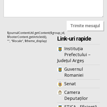
Trimite mesajul
$journalContentUtil.getContent($group_id,
$footerContent.getArticleId(),
Link-uri rapide
"", "$locale", $theme_display)
Instituția
Prefectului –
Județul Argeș
Guvernul
Romaniei
Senat
Camera
Deputaților
ETICA - Eficiență,