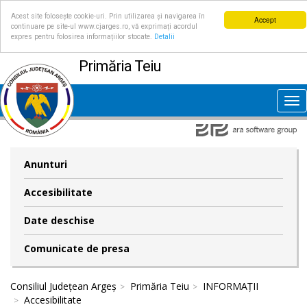
Acest site folosește cookie-uri. Prin utilizarea și navigarea în
Accept
continuare pe site-ul www.cjarges.ro, vă exprimați acordul
expres pentru folosirea informațiilor stocate.
Detalii
Primăria Teiu
Tog
nav
Anunturi
Accesibilitate
Date deschise
Comunicate de presa
Consiliul Județean Argeș
Primăria Teiu
INFORMAȚII
Accesibilitate