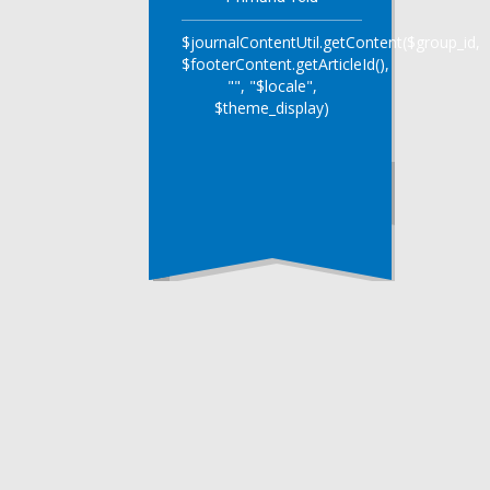
$journalContentUtil.getContent($group_id,
$footerContent.getArticleId(),
"", "$locale",
$theme_display)