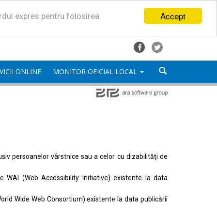
Accept
ordul expres pentru folosirea
VICII ONLINE
MONITOR OFICIAL LOCAL
lusiv persoanelor vârstnice sau a celor cu dizabilităţi de
ele
WAI (Web Accessibility Initiative)
existente la data
orld Wide Web Consortium)
existente la data publicării