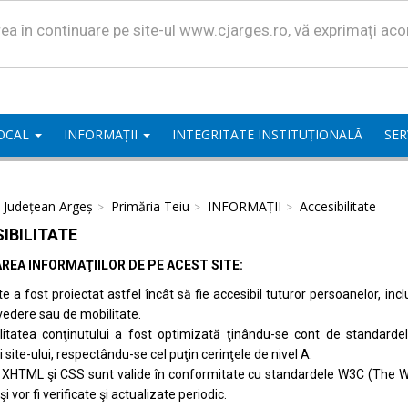
area în continuare pe site-ul www.cjarges.ro, vă exprimați ac
LOCAL
INFORMAȚII
INTEGRITATE INSTITUȚIONALĂ
SER
l Județean Argeș
Primăria Teiu
INFORMAȚII
Accesibilitate
IBILITATE
REA INFORMAŢIILOR DE PE ACEST SITE:
te a fost proiectat astfel încât să fie accesibil tuturor persoanelor, inc
vedere sau de mobilitate.
ilitatea conţinutului a fost optimizată ţinându-se cont de standard
i site-ului, respectându-se cel puţin cerinţele de nivel A.
 XHTML şi CSS sunt valide în conformitate cu standardele
W3C (The W
 şi vor fi verificate şi actualizate periodic.