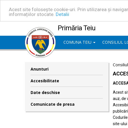
Acest site folosește cookie-uri. Prin utilizarea și navig
informațiilor stocate.
Detalii
Primăria Teiu
COMUNA TEIU
CONSILIUL 
Consiliu
Anunturi
ACCES
Accesibilitate
ACCESA
Date deschise
Acest si
auz, de 
Comunicate de presa
Accesib
publicări
Codurile
site-ului