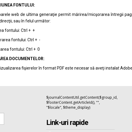
IUNEA FONTULUI:
arele web de ultima generaţie permit mărirea/micşorarea întregii pagini 
recţii, sau în felul următor:
a fontului: Ctrl + +
area fontului: Ctrl + -
rea fontului: Ctrl + 0
REA DOCUMENTELOR:
izualizarea fişierelor în format PDF este necesar să aveţi instalat Adob
$journalContentUtil.getContent($group_id,
$footerContent.getArticleId(), "",
"$locale", $theme_display)
Link-uri rapide