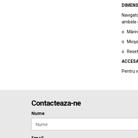
DIMENS
Navigato
ambele di
o Mărire
o Micşor
o Reseta
ACCESA
Pentru v
Contacteaza-ne
Nume
Email