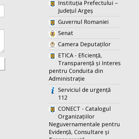
Instituția Prefectului –
Județul Argeș
Guvernul Romaniei
Senat
Camera Deputaților
ETICA - Eficiență,
Transparență și Interes
pentru Conduita din
Administrație
Serviciul de urgență
112
CONECT - Catalogul
Organizațiilor
Neguvernamentale pentru
Evidență, Consultare și