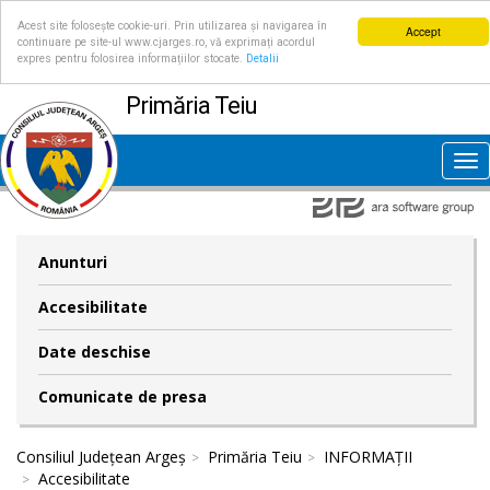
Acest site folosește cookie-uri. Prin utilizarea și navigarea în
Accept
continuare pe site-ul www.cjarges.ro, vă exprimați acordul
expres pentru folosirea informațiilor stocate.
Detalii
Primăria Teiu
Tog
nav
Anunturi
Accesibilitate
Date deschise
Comunicate de presa
Consiliul Județean Argeș
Primăria Teiu
INFORMAȚII
Accesibilitate