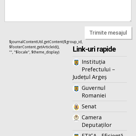
Trimite mesajul
$journalContentUtil.getContent($group_id,
$footerContent.getArticleId(),
Link-uri rapide
"", "$locale", $theme_display)
Instituția
Prefectului –
Județul Argeș
Guvernul
Romaniei
Senat
Camera
Deputaților
ETICA - Eficiență,