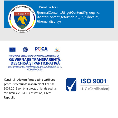
Primăria Teiu
$journalContentUtil.getContent($group_id,
$footerContent.getArticleId(), "", "$locale",
$theme_display)
Consiliul Judeţean Argeș deţine certificare
pentru sistemul de management EN ISO
9001:2015 conform procedurilor de audit şi
certificare ale LL-C (Certification) Czech
Republic