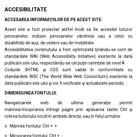
ACCESIBILITATE
ACCESAREA INFORMAŢIILOR DE PE ACEST SITE:
Acest site a fost proiectat astfel încât să fie accesibil tuturor
persoanelor, inclusiv persoanelor vârstnice sau a celor cu
dizabilităţi de auz, de vedere sau de mobilitate.
Accesibilitatea conţinutului a fost optimizată ţinându-se cont de
standardele
WAI (Web Accessibility Initiative)
existente la data
publicării site-ului, respectându-se cel puţin cerinţele de nivel A.
Codurile XHTML şi CSS sunt valide în conformitate cu
standardele
W3C (The World Wide Web Consortium)
existente la
data publicării site-ului şi vor fi verificate şi actualizate periodic.
DIMENSIUNEA FONTULUI:
Navigatoarele web de ultima generaţie permit
mărirea/micşorarea întregii pagini prin apăsarea tastei Ctrl şi
rotirea butonului scroll în ambele direcţii, sau în felul următor:
o Mărirea fontului: Ctrl + +
o Micşorarea fontului: Ctrl + -