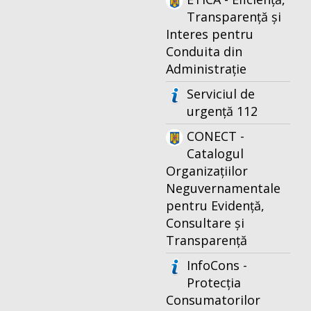
Transparență și
Interes pentru
Conduita din
Administrație
Serviciul de
urgență 112
CONECT -
Catalogul
Organizațiilor
Neguvernamentale
pentru Evidență,
Consultare și
Transparență
InfoCons -
Protecția
Consumatorilor