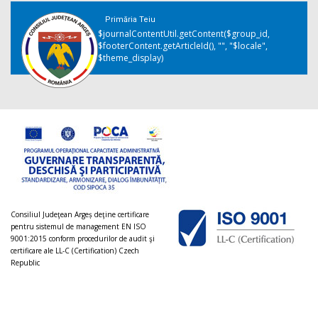
Primăria Teiu
$journalContentUtil.getContent($group_id,
$footerContent.getArticleId(), "", "$locale",
$theme_display)
Consiliul Judeţean Argeș deţine certificare
pentru sistemul de management EN ISO
9001:2015 conform procedurilor de audit şi
certificare ale LL-C (Certification) Czech
Republic