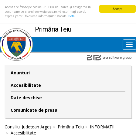
Acest site folosește cookie-uri. Prin utilizarea și navigarea în
Accept
continuare pe site-ul www.cjarges.ro, vă exprimați acordul
expres pentru folosirea informațiilor stocate.
Detalii
Primăria Teiu
Tog
nav
Anunturi
Accesibilitate
Date deschise
Comunicate de presa
Consiliul Județean Argeș
Primăria Teiu
INFORMAȚII
Accesibilitate