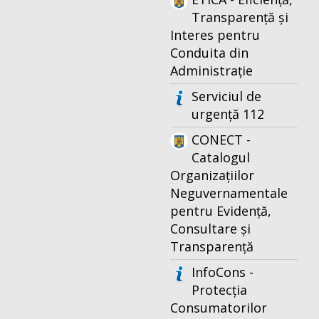
Transparență și
Interes pentru
Conduita din
Administrație
Serviciul de
urgență 112
CONECT -
Catalogul
Organizațiilor
Neguvernamentale
pentru Evidență,
Consultare și
Transparență
InfoCons -
Protecția
Consumatorilor