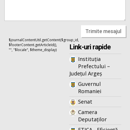
Trimite mesajul
$journalContentUtil.getContent($group_id,
$footerContent.getArticleId(),
Link-uri rapide
"", "$locale", $theme_display)
Instituția
Prefectului –
Județul Argeș
Guvernul
Romaniei
Senat
Camera
Deputaților
ETICA - Eficiență,