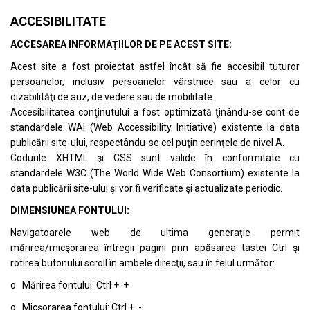
ACCESIBILITATE
ACCESAREA INFORMAŢIILOR DE PE ACEST SITE:
Acest site a fost proiectat astfel încât să fie accesibil tuturor
persoanelor, inclusiv persoanelor vârstnice sau a celor cu
dizabilităţi de auz, de vedere sau de mobilitate.
Accesibilitatea conţinutului a fost optimizată ţinându-se cont de
standardele
WAI (Web Accessibility Initiative)
existente la data
publicării site-ului, respectându-se cel puţin cerinţele de nivel A.
Codurile XHTML şi CSS sunt valide în conformitate cu
standardele
W3C (The World Wide Web Consortium)
existente la
data publicării site-ului şi vor fi verificate şi actualizate periodic.
DIMENSIUNEA FONTULUI:
Navigatoarele web de ultima generaţie permit
mărirea/micşorarea întregii pagini prin apăsarea tastei Ctrl şi
rotirea butonului scroll în ambele direcţii, sau în felul următor:
o Mărirea fontului: Ctrl + +
o Micşorarea fontului: Ctrl + -