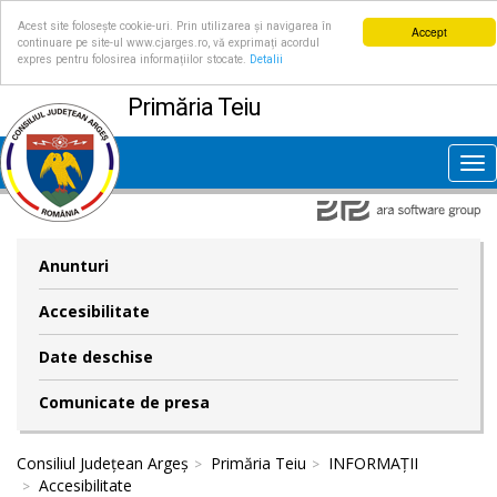
Acest site folosește cookie-uri. Prin utilizarea și navigarea în
Accept
continuare pe site-ul www.cjarges.ro, vă exprimați acordul
expres pentru folosirea informațiilor stocate.
Detalii
Primăria Teiu
Tog
nav
Anunturi
Accesibilitate
Date deschise
Comunicate de presa
Consiliul Județean Argeș
Primăria Teiu
INFORMAȚII
Accesibilitate