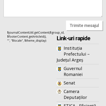
Trimite mesajul
$journalContentUtil.getContent($group_id,
$footerContent.getArticleId(),
Link-uri rapide
"", "$locale", $theme_display)
Instituția
Prefectului –
Județul Argeș
Guvernul
Romaniei
Senat
Camera
Deputaților
ETICA - Eficiență,