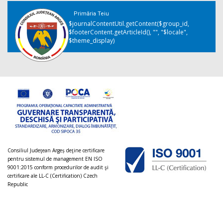
Primăria Teiu
$journalContentUtil.getContent($group_id,
$footerContent.getArticleId(), "", "$locale",
$theme_display)
Consiliul Judeţean Argeș deţine certificare
pentru sistemul de management EN ISO
9001:2015 conform procedurilor de audit şi
certificare ale LL-C (Certification) Czech
Republic