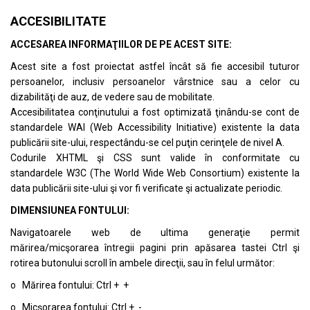
ACCESIBILITATE
ACCESAREA INFORMAŢIILOR DE PE ACEST SITE:
Acest site a fost proiectat astfel încât să fie accesibil tuturor
persoanelor, inclusiv persoanelor vârstnice sau a celor cu
dizabilităţi de auz, de vedere sau de mobilitate.
Accesibilitatea conţinutului a fost optimizată ţinându-se cont de
standardele
WAI (Web Accessibility Initiative)
existente la data
publicării site-ului, respectându-se cel puţin cerinţele de nivel A.
Codurile XHTML şi CSS sunt valide în conformitate cu
standardele
W3C (The World Wide Web Consortium)
existente la
data publicării site-ului şi vor fi verificate şi actualizate periodic.
DIMENSIUNEA FONTULUI:
Navigatoarele web de ultima generaţie permit
mărirea/micşorarea întregii pagini prin apăsarea tastei Ctrl şi
rotirea butonului scroll în ambele direcţii, sau în felul următor:
o Mărirea fontului: Ctrl + +
o Micşorarea fontului: Ctrl + -