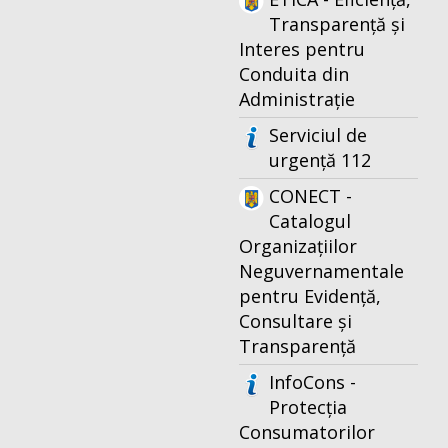
Transparență și
Interes pentru
Conduita din
Administrație
Serviciul de
urgență 112
CONECT -
Catalogul
Organizațiilor
Neguvernamentale
pentru Evidență,
Consultare și
Transparență
InfoCons -
Protecția
Consumatorilor