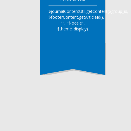
$journalContentUtil.getContent($group_id,
$footerContent.getArticleId(),
"", "$locale",
$theme_display)