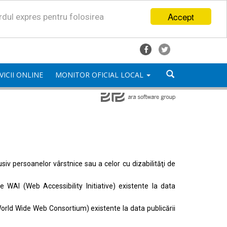
Accept
ordul expres pentru folosirea
VICII ONLINE
MONITOR OFICIAL LOCAL
lusiv persoanelor vârstnice sau a celor cu dizabilităţi de
ele
WAI (Web Accessibility Initiative)
existente la data
orld Wide Web Consortium)
existente la data publicării