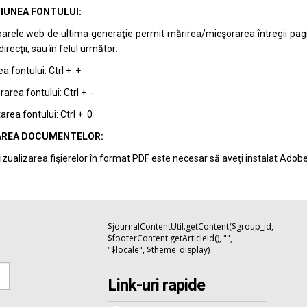
IUNEA FONTULUI:
arele web de ultima generaţie permit mărirea/micşorarea întregii pagini 
recţii, sau în felul următor:
a fontului: Ctrl + +
area fontului: Ctrl + -
rea fontului: Ctrl + 0
REA DOCUMENTELOR:
izualizarea fişierelor în format PDF este necesar să aveţi instalat Adob
$journalContentUtil.getContent($group_id,
$footerContent.getArticleId(), "",
"$locale", $theme_display)
Link-uri rapide