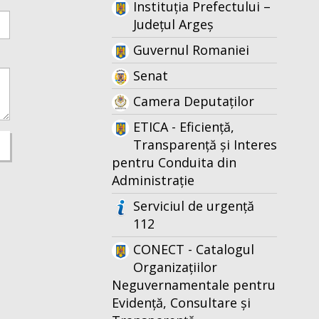
Instituția Prefectului –
Județul Argeș
Guvernul Romaniei
Senat
Camera Deputaților
ETICA - Eficiență,
Transparență și Interes
pentru Conduita din
Administrație
Serviciul de urgență
112
CONECT - Catalogul
Organizațiilor
Neguvernamentale pentru
Evidență, Consultare și