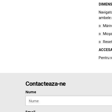
DIMENS
Navigato
ambele di
o Mărire
o Micşor
o Reseta
ACCESA
Pentru v
Contacteaza-ne
Nume
Email