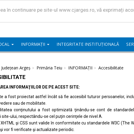
area în continuare pe site-ul www.cjarges.ro, vă exprimați ac
LOCAL
INFORMAȚII
INTEGRITATE INSTITUȚIONALĂ
SER
l Județean Argeș
Primăria Teiu
INFORMAȚII
Accesibilitate
IBILITATE
REA INFORMAŢIILOR DE PE ACEST SITE:
te a fost proiectat astfel încât să fie accesibil tuturor persoanelor, inc
vedere sau de mobilitate.
ilitatea conţinutului a fost optimizată ţinându-se cont de standard
i site-ului, respectându-se cel puţin cerinţele de nivel A.
 XHTML şi CSS sunt valide în conformitate cu standardele
W3C (The W
 şi vor fi verificate şi actualizate periodic.