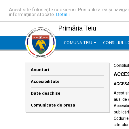
Acest site folosește cookie-uri. Prin utilizarea și navig
informațiilor stocate.
Detalii
Primăria Teiu
COMUNA TEIU
CONSILIUL 
Consiliu
Anunturi
ACCES
Accesibilitate
ACCESA
Date deschise
Acest si
auz, de 
Comunicate de presa
Accesib
publicări
Codurile
site-ului