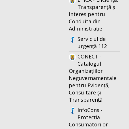
Transparență și
Interes pentru
Conduita din
Administrație
Serviciul de
urgență 112
CONECT -
Catalogul
Organizațiilor
Neguvernamentale
pentru Evidență,
Consultare și
Transparență
InfoCons -
Protecția
Consumatorilor