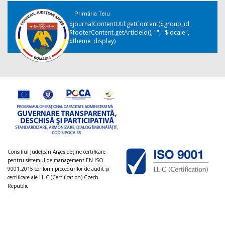
Primăria Teiu
$journalContentUtil.getContent($group_id,
$footerContent.getArticleId(), "", "$locale",
$theme_display)
Consiliul Judeţean Argeș deţine certificare
pentru sistemul de management EN ISO
9001:2015 conform procedurilor de audit şi
certificare ale LL-C (Certification) Czech
Republic