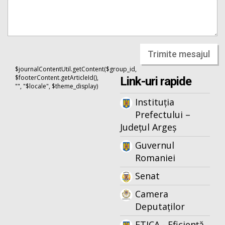
Trimite mesajul
$journalContentUtil.getContent($group_id,
$footerContent.getArticleId(),
Link-uri rapide
"", "$locale", $theme_display)
Instituția
Prefectului –
Județul Argeș
Guvernul
Romaniei
Senat
Camera
Deputaților
ETICA - Eficiență,