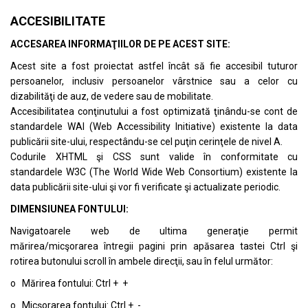
ACCESIBILITATE
ACCESAREA INFORMAŢIILOR DE PE ACEST SITE:
Acest site a fost proiectat astfel încât să fie accesibil tuturor
persoanelor, inclusiv persoanelor vârstnice sau a celor cu
dizabilităţi de auz, de vedere sau de mobilitate.
Accesibilitatea conţinutului a fost optimizată ţinându-se cont de
standardele
WAI (Web Accessibility Initiative)
existente la data
publicării site-ului, respectându-se cel puţin cerinţele de nivel A.
Codurile XHTML şi CSS sunt valide în conformitate cu
standardele
W3C (The World Wide Web Consortium)
existente la
data publicării site-ului şi vor fi verificate şi actualizate periodic.
DIMENSIUNEA FONTULUI:
Navigatoarele web de ultima generaţie permit
mărirea/micşorarea întregii pagini prin apăsarea tastei Ctrl şi
rotirea butonului scroll în ambele direcţii, sau în felul următor:
o Mărirea fontului: Ctrl + +
o Micşorarea fontului: Ctrl + -