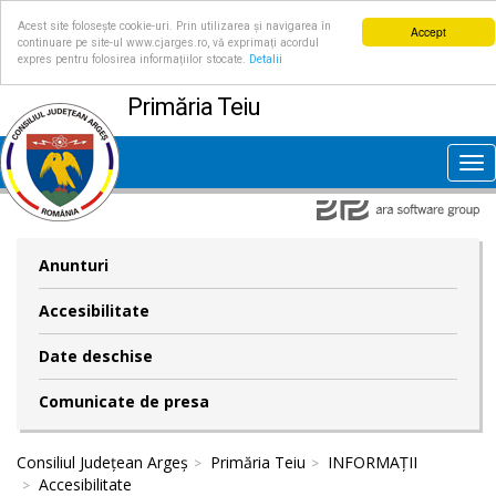
Acest site folosește cookie-uri. Prin utilizarea și navigarea în
Accept
continuare pe site-ul www.cjarges.ro, vă exprimați acordul
expres pentru folosirea informațiilor stocate.
Detalii
Primăria Teiu
Tog
nav
Anunturi
Accesibilitate
Date deschise
Comunicate de presa
Consiliul Județean Argeș
Primăria Teiu
INFORMAȚII
Accesibilitate