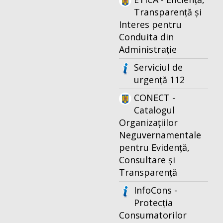
Transparență și
Interes pentru
Conduita din
Administrație
Serviciul de
urgență 112
CONECT -
Catalogul
Organizațiilor
Neguvernamentale
pentru Evidență,
Consultare și
Transparență
InfoCons -
Protecția
Consumatorilor