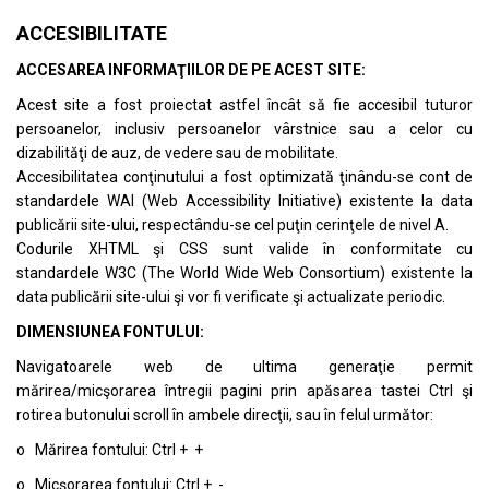
ACCESIBILITATE
ACCESAREA INFORMAŢIILOR DE PE ACEST SITE:
Acest site a fost proiectat astfel încât să fie accesibil tuturor
persoanelor, inclusiv persoanelor vârstnice sau a celor cu
dizabilităţi de auz, de vedere sau de mobilitate.
Accesibilitatea conţinutului a fost optimizată ţinându-se cont de
standardele
WAI (Web Accessibility Initiative)
existente la data
publicării site-ului, respectându-se cel puţin cerinţele de nivel A.
Codurile XHTML şi CSS sunt valide în conformitate cu
standardele
W3C (The World Wide Web Consortium)
existente la
data publicării site-ului şi vor fi verificate şi actualizate periodic.
DIMENSIUNEA FONTULUI:
Navigatoarele web de ultima generaţie permit
mărirea/micşorarea întregii pagini prin apăsarea tastei Ctrl şi
rotirea butonului scroll în ambele direcţii, sau în felul următor:
o Mărirea fontului: Ctrl + +
o Micşorarea fontului: Ctrl + -