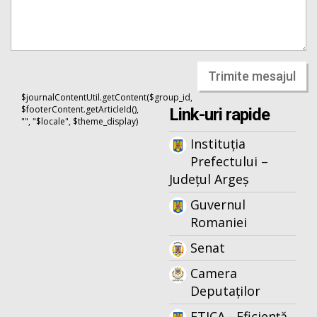
Trimite mesajul
$journalContentUtil.getContent($group_id,
$footerContent.getArticleId(),
Link-uri rapide
"", "$locale", $theme_display)
Instituția
Prefectului –
Județul Argeș
Guvernul
Romaniei
Senat
Camera
Deputaților
ETICA - Eficiență,