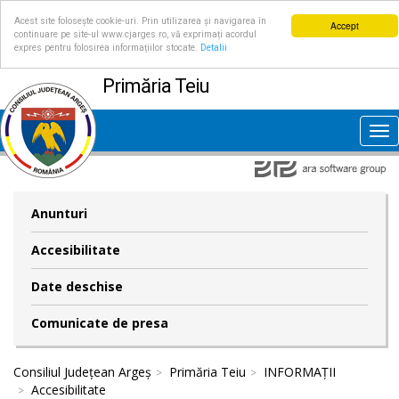
Acest site folosește cookie-uri. Prin utilizarea și navigarea în
Accept
continuare pe site-ul www.cjarges.ro, vă exprimați acordul
expres pentru folosirea informațiilor stocate.
Detalii
Primăria Teiu
Tog
nav
Anunturi
Accesibilitate
Date deschise
Comunicate de presa
Consiliul Județean Argeș
Primăria Teiu
INFORMAȚII
Accesibilitate