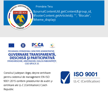
Primăria Teiu
$journalContentUtil.getContent($group_id,
$footerContent.getArticleId(), "", "$locale",
$theme_display)
Consiliul Judeţean Argeș deţine certificare
pentru sistemul de management EN ISO
9001:2015 conform procedurilor de audit şi
certificare ale LL-C (Certification) Czech
Republic