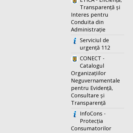
Transparență și
Interes pentru
Conduita din
Administrație
Serviciul de
urgență 112
CONECT -
Catalogul
Organizațiilor
Neguvernamentale
pentru Evidență,
Consultare și
Transparență
InfoCons -
Protecția
Consumatorilor