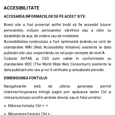
ACCESIBILITATE
ACCESAREA INFORMAŢIILOR DE PE ACEST SITE:
Acest site a fost proiectat astfel încât să fie accesibil tuturor
persoanelor, inclusiv persoanelor vârstnice sau a celor cu
dizabilităţi de auz, de vedere sau de mobilitate.
Accesibilitatea conţinutului a fost optimizată ţinându-se cont de
standardele
WAI (Web Accessibility Initiative)
existente la data
publicării site-ului, respectându-se cel puţin cerinţele de nivel A.
Codurile XHTML şi CSS sunt valide în conformitate cu
standardele
W3C (The World Wide Web Consortium)
existente la
data publicării site-ului şi vor fi verificate şi actualizate periodic.
DIMENSIUNEA FONTULUI:
Navigatoarele web de ultima generaţie permit
mărirea/micşorarea întregii pagini prin apăsarea tastei Ctrl şi
rotirea butonului scroll în ambele direcţii, sau în felul următor:
o Mărirea fontului: Ctrl + +
o Micşorarea fontului: Ctrl + -