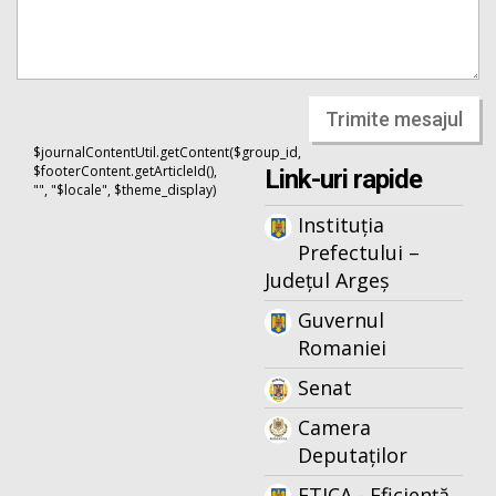
Trimite mesajul
$journalContentUtil.getContent($group_id,
$footerContent.getArticleId(),
Link-uri rapide
"", "$locale", $theme_display)
Instituția
Prefectului –
Județul Argeș
Guvernul
Romaniei
Senat
Camera
Deputaților
ETICA - Eficiență,