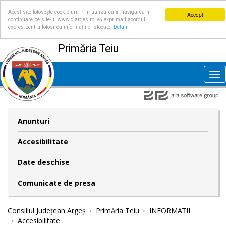
Acest site folosește cookie-uri. Prin utilizarea și navigarea în
Accept
continuare pe site-ul www.cjarges.ro, vă exprimați acordul
expres pentru folosirea informațiilor stocate.
Detalii
Primăria Teiu
Tog
nav
Anunturi
Accesibilitate
Date deschise
Comunicate de presa
Consiliul Județean Argeș
Primăria Teiu
INFORMAȚII
Accesibilitate