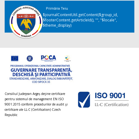
Primăria Teiu
$journalContentUtil.getContent($group_id,
$footerContent.getArticleId(), "", "$locale",
$theme_display)
Consiliul Judeţean Argeș deţine certificare
pentru sistemul de management EN ISO
9001:2015 conform procedurilor de audit şi
certificare ale LL-C (Certification) Czech
Republic