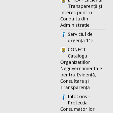
Transparență și
Interes pentru
Conduita din
Administrație
Serviciul de
urgență 112
CONECT -
Catalogul
Organizațiilor
Neguvernamentale
pentru Evidență,
Consultare și
Transparență
InfoCons -
Protecția
Consumatorilor