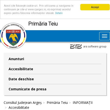
Acest site folosește cookie-uri. Prin utilizarea și navigarea în
Accept
continuare pe site-ul www.cjarges.ro, vă exprimați acordul
expres pentru folosirea informațiilor stocate.
Detalii
Primăria Teiu
Tog
nav
Anunturi
Accesibilitate
Date deschise
Comunicate de presa
Consiliul Județean Argeș
Primăria Teiu
INFORMAȚII
Accesibilitate