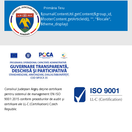
Primăria Teiu
$journalContentUtil.getContent($group_id,
$footerContent.getArticleId(), "", "$locale",
$theme_display)
Consiliul Judeţean Argeș deţine certificare
pentru sistemul de management EN ISO
9001:2015 conform procedurilor de audit şi
certificare ale LL-C (Certification) Czech
Republic