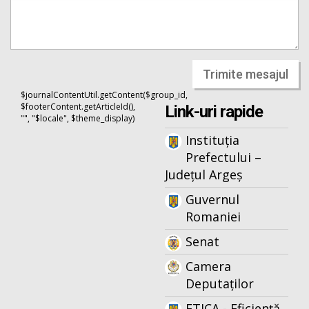
Trimite mesajul
$journalContentUtil.getContent($group_id,
$footerContent.getArticleId(),
Link-uri rapide
"", "$locale", $theme_display)
Instituția
Prefectului –
Județul Argeș
Guvernul
Romaniei
Senat
Camera
Deputaților
ETICA - Eficiență,