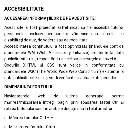
ACCESIBILITATE
ACCESAREA INFORMAŢIILOR DE PE ACEST SITE:
Acest site a fost proiectat astfel încât să fie accesibil tuturor
persoanelor, inclusiv persoanelor vârstnice sau a celor cu
dizabilităţi de auz, de vedere sau de mobilitate.
Accesibilitatea conţinutului a fost optimizată ţinându-se cont de
standardele
WAI (Web Accessibility Initiative)
existente la data
publicării site-ului, respectându-se cel puţin cerinţele de nivel A.
Codurile XHTML şi CSS sunt valide în conformitate cu
standardele
W3C (The World Wide Web Consortium)
existente la
data publicării site-ului şi vor fi verificate şi actualizate periodic.
DIMENSIUNEA FONTULUI:
Navigatoarele web de ultima generaţie permit
mărirea/micşorarea întregii pagini prin apăsarea tastei Ctrl şi
rotirea butonului scroll în ambele direcţii, sau în felul următor:
o Mărirea fontului: Ctrl + +
o Micşorarea fontului: Ctrl + -