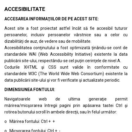
ACCESIBILITATE
ACCESAREA INFORMAŢIILOR DE PE ACEST SITE:
Acest site a fost proiectat astfel încât să fie accesibil tuturor
persoanelor, inclusiv persoanelor vârstnice sau a celor cu
dizabilităţi de auz, de vedere sau de mobilitate.
Accesibilitatea conţinutului a fost optimizată ţinându-se cont de
standardele
WAI (Web Accessibility Initiative)
existente la data
publicării site-ului, respectându-se cel puţin cerinţele de nivel A.
Codurile XHTML şi CSS sunt valide în conformitate cu
standardele
W3C (The World Wide Web Consortium)
existente la
data publicării site-ului şi vor fi verificate şi actualizate periodic.
DIMENSIUNEA FONTULUI:
Navigatoarele web de ultima generaţie permit
mărirea/micşorarea întregii pagini prin apăsarea tastei Ctrl şi
rotirea butonului scroll în ambele direcţii, sau în felul următor:
o Mărirea fontului: Ctrl + +
o Micşorarea fontului: Ctrl + -