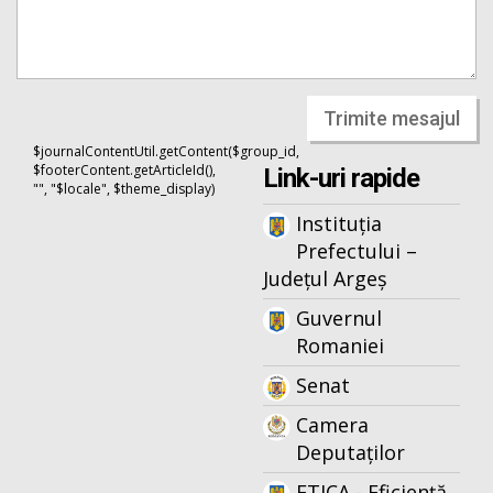
Trimite mesajul
$journalContentUtil.getContent($group_id,
$footerContent.getArticleId(),
Link-uri rapide
"", "$locale", $theme_display)
Instituția
Prefectului –
Județul Argeș
Guvernul
Romaniei
Senat
Camera
Deputaților
ETICA - Eficiență,