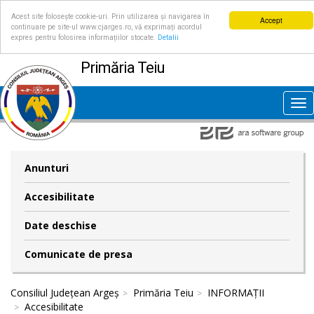
Acest site folosește cookie-uri. Prin utilizarea și navigarea în
Accept
continuare pe site-ul www.cjarges.ro, vă exprimați acordul
expres pentru folosirea informațiilor stocate.
Detalii
Primăria Teiu
Tog
nav
Anunturi
Accesibilitate
Date deschise
Comunicate de presa
Consiliul Județean Argeș
Primăria Teiu
INFORMAȚII
Accesibilitate