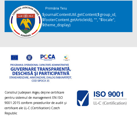
Primăria Teiu
$journalContentUtil.getContent($group_id,
$footerContent.getArticleId(), "", "$locale",
$theme_display)
Consiliul Judeţean Argeș deţine certificare
pentru sistemul de management EN ISO
9001:2015 conform procedurilor de audit şi
certificare ale LL-C (Certification) Czech
Republic