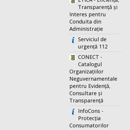
Transparență și
Interes pentru
Conduita din
Administrație
Serviciul de
urgență 112
CONECT -
Catalogul
Organizațiilor
Neguvernamentale
pentru Evidență,
Consultare și
Transparență
InfoCons -
Protecția
Consumatorilor