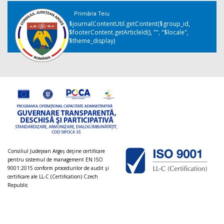
Primăria Teiu
$journalContentUtil.getContent($group_id,
$footerContent.getArticleId(), "", "$locale",
$theme_display)
Consiliul Judeţean Argeș deţine certificare
pentru sistemul de management EN ISO
9001:2015 conform procedurilor de audit şi
certificare ale LL-C (Certification) Czech
Republic