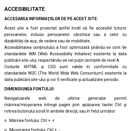
ACCESIBILITATE
ACCESAREA INFORMAŢIILOR DE PE ACEST SITE:
Acest site a fost proiectat astfel încât să fie accesibil tuturor
persoanelor, inclusiv persoanelor vârstnice sau a celor cu
dizabilităţi de auz, de vedere sau de mobilitate.
Accesibilitatea conţinutului a fost optimizată ţinându-se cont de
standardele
WAI (Web Accessibility Initiative)
existente la data
publicării site-ului, respectându-se cel puţin cerinţele de nivel A.
Codurile XHTML şi CSS sunt valide în conformitate cu
standardele
W3C (The World Wide Web Consortium)
existente la
data publicării site-ului şi vor fi verificate şi actualizate periodic.
DIMENSIUNEA FONTULUI:
Navigatoarele web de ultima generaţie permit
mărirea/micşorarea întregii pagini prin apăsarea tastei Ctrl şi
rotirea butonului scroll în ambele direcţii, sau în felul următor:
o Mărirea fontului: Ctrl + +
o Micşorarea fontului: Ctrl + -