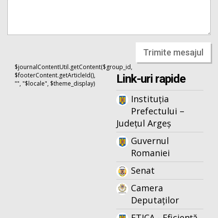
Trimite mesajul
$journalContentUtil.getContent($group_id,
$footerContent.getArticleId(),
Link-uri rapide
"", "$locale", $theme_display)
Instituția
Prefectului –
Județul Argeș
Guvernul
Romaniei
Senat
Camera
Deputaților
ETICA - Eficiență,