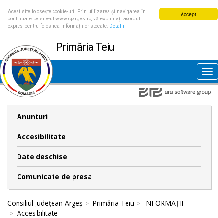
Acest site folosește cookie-uri. Prin utilizarea și navigarea în
Accept
continuare pe site-ul www.cjarges.ro, vă exprimați acordul
expres pentru folosirea informațiilor stocate.
Detalii
Primăria Teiu
Tog
nav
Anunturi
Accesibilitate
Date deschise
Comunicate de presa
Consiliul Județean Argeș
Primăria Teiu
INFORMAȚII
Accesibilitate