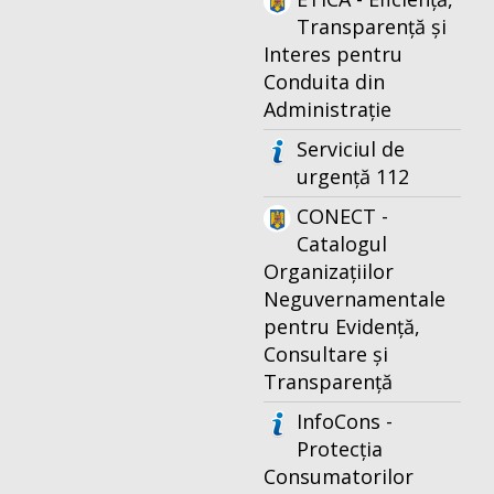
Transparență și
Interes pentru
Conduita din
Administrație
Serviciul de
urgență 112
CONECT -
Catalogul
Organizațiilor
Neguvernamentale
pentru Evidență,
Consultare și
Transparență
InfoCons -
Protecția
Consumatorilor