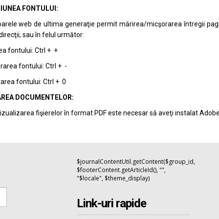
IUNEA FONTULUI:
arele web de ultima generaţie permit mărirea/micşorarea întregii pagini 
recţii, sau în felul următor:
a fontului: Ctrl + +
area fontului: Ctrl + -
rea fontului: Ctrl + 0
REA DOCUMENTELOR:
izualizarea fişierelor în format PDF este necesar să aveţi instalat Adob
$journalContentUtil.getContent($group_id,
$footerContent.getArticleId(), "",
"$locale", $theme_display)
Link-uri rapide