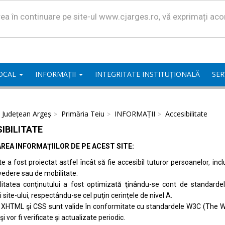
area în continuare pe site-ul www.cjarges.ro, vă exprimați ac
LOCAL
INFORMAȚII
INTEGRITATE INSTITUȚIONALĂ
SER
l Județean Argeș
Primăria Teiu
INFORMAȚII
Accesibilitate
IBILITATE
REA INFORMAŢIILOR DE PE ACEST SITE:
te a fost proiectat astfel încât să fie accesibil tuturor persoanelor, inc
vedere sau de mobilitate.
ilitatea conţinutului a fost optimizată ţinându-se cont de standard
i site-ului, respectându-se cel puţin cerinţele de nivel A.
 XHTML şi CSS sunt valide în conformitate cu standardele
W3C (The W
 şi vor fi verificate şi actualizate periodic.