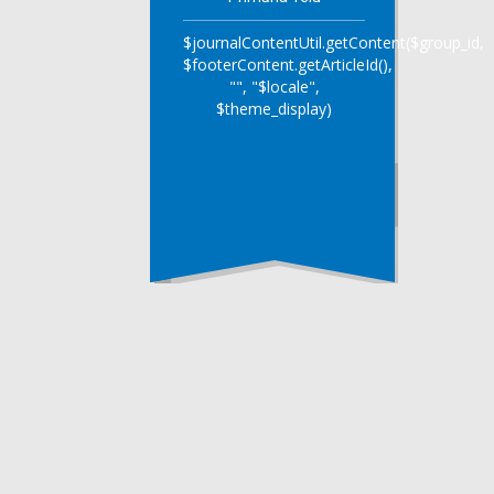
$journalContentUtil.getContent($group_id,
$footerContent.getArticleId(),
"", "$locale",
$theme_display)