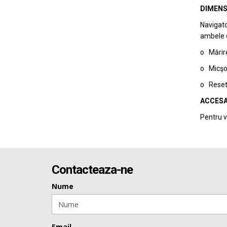
DIMENS
Navigato
ambele di
o Mărire
o Micşor
o Reseta
ACCESA
Pentru v
Contacteaza-ne
Nume
Email