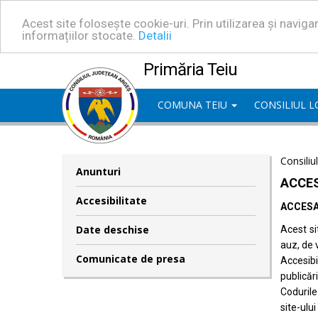
Acest site folosește cookie-uri. Prin utilizarea și navig
informațiilor stocate.
Detalii
Primăria Teiu
COMUNA TEIU
CONSILIUL 
Consiliu
Anunturi
ACCES
Accesibilitate
ACCESA
Date deschise
Acest si
auz, de 
Comunicate de presa
Accesib
publicări
Codurile
site-ului