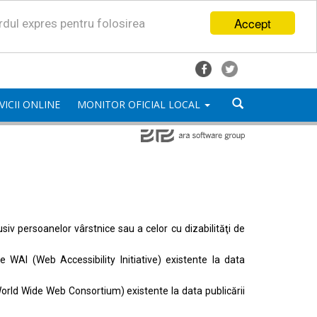
Accept
ordul expres pentru folosirea
VICII ONLINE
MONITOR OFICIAL LOCAL
lusiv persoanelor vârstnice sau a celor cu dizabilităţi de
ele
WAI (Web Accessibility Initiative)
existente la data
orld Wide Web Consortium)
existente la data publicării