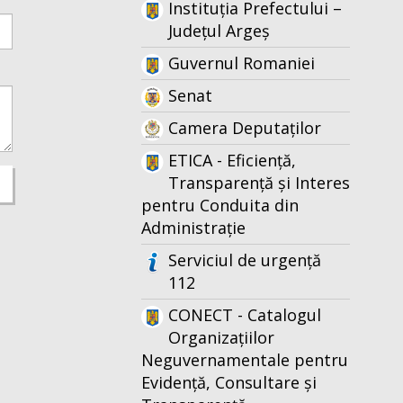
Instituția Prefectului –
Județul Argeș
Guvernul Romaniei
Senat
Camera Deputaților
ETICA - Eficiență,
Transparență și Interes
pentru Conduita din
Administrație
Serviciul de urgență
112
CONECT - Catalogul
Organizațiilor
Neguvernamentale pentru
Evidență, Consultare și