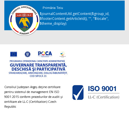
Primăria Teiu
$journalContentUtil.getContent($group_id,
$footerContent.getArticleId(), "", "$locale",
$theme_display)
Consiliul Judeţean Argeș deţine certificare
pentru sistemul de management EN ISO
9001:2015 conform procedurilor de audit şi
certificare ale LL-C (Certification) Czech
Republic