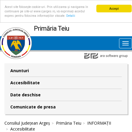
Acest site folosește cookie-uri. Prin utilizarea și navigarea în
Accept
continuare pe site-ul www.cjarges.ro, vă exprimați acordul
expres pentru folosirea informațiilor stocate.
Detalii
Primăria Teiu
Tog
nav
Anunturi
Accesibilitate
Date deschise
Comunicate de presa
Consiliul Județean Argeș
Primăria Teiu
INFORMAȚII
Accesibilitate