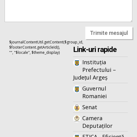
Trimite mesajul
$journalContentUtil.getContent($group_id,
$footerContent.getArticleId(),
Link-uri rapide
"", "$locale", $theme_display)
Instituția
Prefectului –
Județul Argeș
Guvernul
Romaniei
Senat
Camera
Deputaților
ETICA - Eficiență,