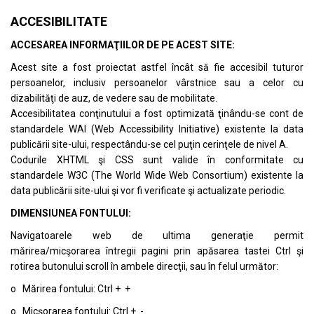
ACCESIBILITATE
ACCESAREA INFORMAŢIILOR DE PE ACEST SITE:
Acest site a fost proiectat astfel încât să fie accesibil tuturor
persoanelor, inclusiv persoanelor vârstnice sau a celor cu
dizabilităţi de auz, de vedere sau de mobilitate.
Accesibilitatea conţinutului a fost optimizată ţinându-se cont de
standardele
WAI (Web Accessibility Initiative)
existente la data
publicării site-ului, respectându-se cel puţin cerinţele de nivel A.
Codurile XHTML şi CSS sunt valide în conformitate cu
standardele
W3C (The World Wide Web Consortium)
existente la
data publicării site-ului şi vor fi verificate şi actualizate periodic.
DIMENSIUNEA FONTULUI:
Navigatoarele web de ultima generaţie permit
mărirea/micşorarea întregii pagini prin apăsarea tastei Ctrl şi
rotirea butonului scroll în ambele direcţii, sau în felul următor:
o Mărirea fontului: Ctrl + +
o Micşorarea fontului: Ctrl + -