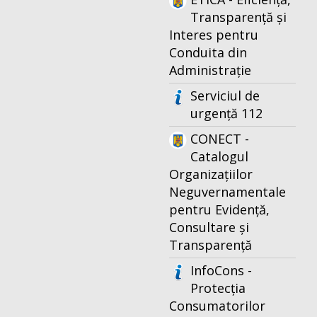
Transparență și
Interes pentru
Conduita din
Administrație
Serviciul de
urgență 112
CONECT -
Catalogul
Organizațiilor
Neguvernamentale
pentru Evidență,
Consultare și
Transparență
InfoCons -
Protecția
Consumatorilor