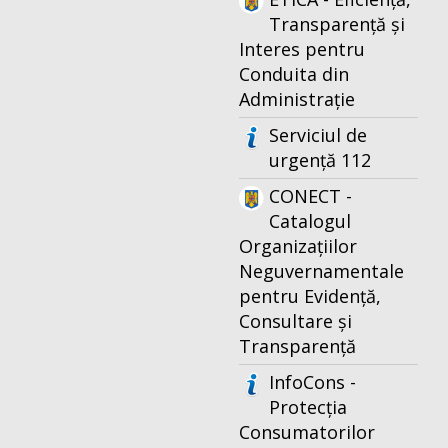
Transparență și
Interes pentru
Conduita din
Administrație
Serviciul de
urgență 112
CONECT -
Catalogul
Organizațiilor
Neguvernamentale
pentru Evidență,
Consultare și
Transparență
InfoCons -
Protecția
Consumatorilor