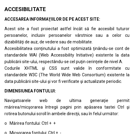
ACCESIBILITATE
ACCESAREA INFORMAŢIILOR DE PE ACEST SITE:
Acest site a fost proiectat astfel încât să fie accesibil tuturor
persoanelor, inclusiv persoanelor vârstnice sau a celor cu
dizabilităţi de auz, de vedere sau de mobilitate.
Accesibilitatea conţinutului a fost optimizată ţinându-se cont de
standardele
WAI (Web Accessibility Initiative)
existente la data
publicării site-ului, respectându-se cel puţin cerinţele de nivel A.
Codurile XHTML şi CSS sunt valide în conformitate cu
standardele
W3C (The World Wide Web Consortium)
existente la
data publicării site-ului şi vor fi verificate şi actualizate periodic.
DIMENSIUNEA FONTULUI:
Navigatoarele web de ultima generaţie permit
mărirea/micşorarea întregii pagini prin apăsarea tastei Ctrl şi
rotirea butonului scroll în ambele direcţii, sau în felul următor:
o Mărirea fontului: Ctrl + +
o Micşorarea fontului: Ctrl + -