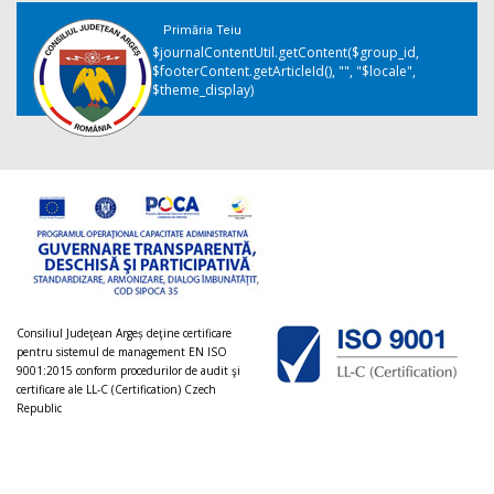
Primăria Teiu
$journalContentUtil.getContent($group_id,
$footerContent.getArticleId(), "", "$locale",
$theme_display)
Consiliul Judeţean Argeș deţine certificare
pentru sistemul de management EN ISO
9001:2015 conform procedurilor de audit şi
certificare ale LL-C (Certification) Czech
Republic