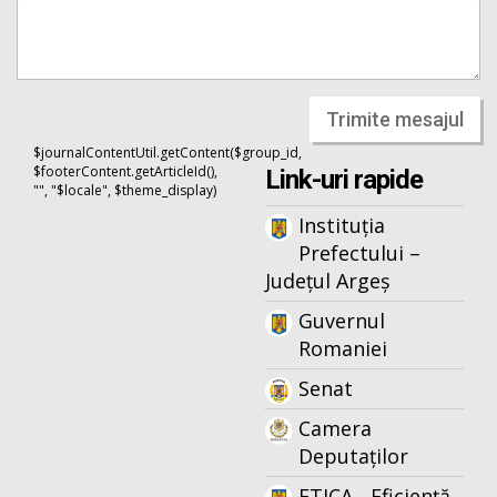
Trimite mesajul
$journalContentUtil.getContent($group_id,
$footerContent.getArticleId(),
Link-uri rapide
"", "$locale", $theme_display)
Instituția
Prefectului –
Județul Argeș
Guvernul
Romaniei
Senat
Camera
Deputaților
ETICA - Eficiență,