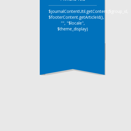
$journalContentUtil.getContent($group_id,
$footerContent.getArticleId(),
"", "$locale",
$theme_display)