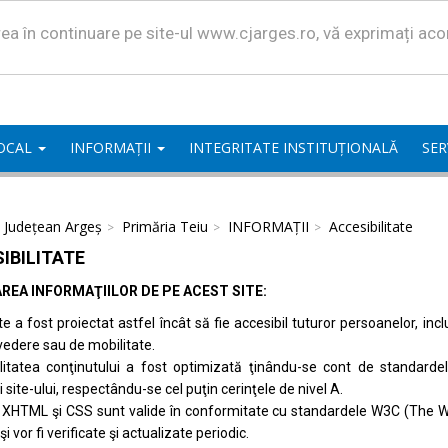
area în continuare pe site-ul www.cjarges.ro, vă exprimați ac
LOCAL
INFORMAȚII
INTEGRITATE INSTITUȚIONALĂ
SER
l Județean Argeș
Primăria Teiu
INFORMAȚII
Accesibilitate
IBILITATE
REA INFORMAŢIILOR DE PE ACEST SITE:
te a fost proiectat astfel încât să fie accesibil tuturor persoanelor, inc
vedere sau de mobilitate.
ilitatea conţinutului a fost optimizată ţinându-se cont de standard
i site-ului, respectându-se cel puţin cerinţele de nivel A.
 XHTML şi CSS sunt valide în conformitate cu standardele
W3C (The W
 şi vor fi verificate şi actualizate periodic.