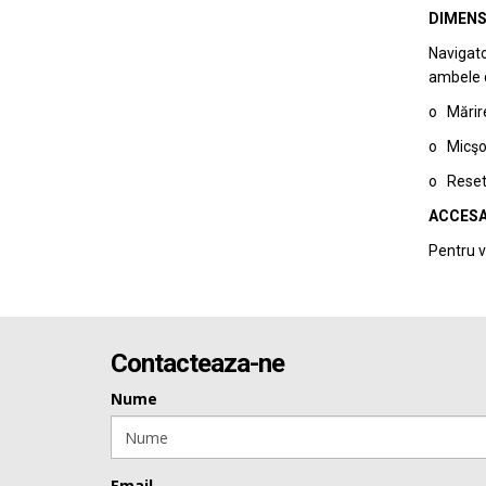
DIMENS
Navigato
ambele di
o Mărire
o Micşor
o Reseta
ACCESA
Pentru v
Contacteaza-ne
Nume
Email