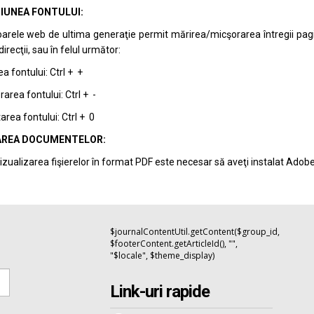
IUNEA FONTULUI:
arele web de ultima generaţie permit mărirea/micşorarea întregii pagini 
recţii, sau în felul următor:
a fontului: Ctrl + +
area fontului: Ctrl + -
rea fontului: Ctrl + 0
REA DOCUMENTELOR:
izualizarea fişierelor în format PDF este necesar să aveţi instalat Adob
$journalContentUtil.getContent($group_id,
$footerContent.getArticleId(), "",
"$locale", $theme_display)
Link-uri rapide