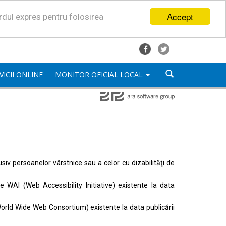
Accept
ordul expres pentru folosirea
VICII ONLINE
MONITOR OFICIAL LOCAL
lusiv persoanelor vârstnice sau a celor cu dizabilităţi de
ele
WAI (Web Accessibility Initiative)
existente la data
orld Wide Web Consortium)
existente la data publicării