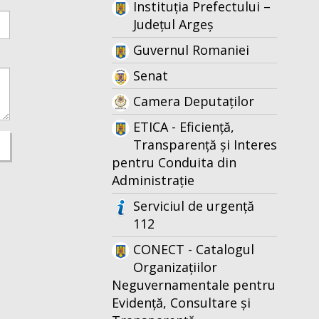
Instituția Prefectului –
Județul Argeș
Guvernul Romaniei
Senat
Camera Deputaților
ETICA - Eficiență,
Transparență și Interes
pentru Conduita din
Administrație
Serviciul de urgență
112
CONECT - Catalogul
Organizațiilor
Neguvernamentale pentru
Evidență, Consultare și