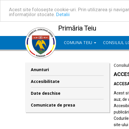
Acest site folosește cookie-uri. Prin utilizarea și navig
informațiilor stocate.
Detalii
Primăria Teiu
COMUNA TEIU
CONSILIUL 
Consiliu
Anunturi
ACCES
Accesibilitate
ACCESA
Date deschise
Acest si
auz, de 
Comunicate de presa
Accesib
publicări
Codurile
site-ului