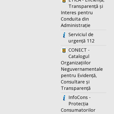
Transparență și
Interes pentru
Conduita din
Administrație
Serviciul de
urgență 112
CONECT -
Catalogul
Organizațiilor
Neguvernamentale
pentru Evidență,
Consultare și
Transparență
InfoCons -
Protecția
Consumatorilor