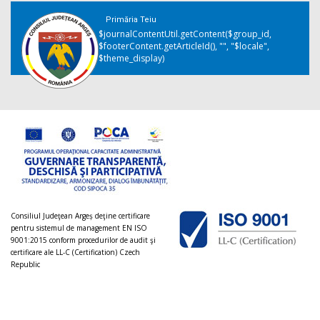
Primăria Teiu
$journalContentUtil.getContent($group_id,
$footerContent.getArticleId(), "", "$locale",
$theme_display)
Consiliul Judeţean Argeș deţine certificare
pentru sistemul de management EN ISO
9001:2015 conform procedurilor de audit şi
certificare ale LL-C (Certification) Czech
Republic