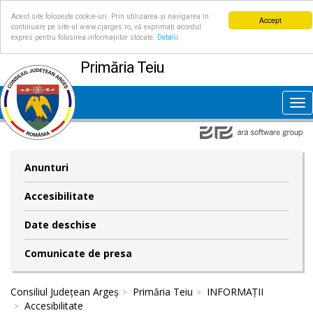
Acest site folosește cookie-uri. Prin utilizarea și navigarea în
Accept
continuare pe site-ul www.cjarges.ro, vă exprimați acordul
expres pentru folosirea informațiilor stocate.
Detalii
Primăria Teiu
Tog
nav
Anunturi
Accesibilitate
Date deschise
Comunicate de presa
Consiliul Județean Argeș
Primăria Teiu
INFORMAȚII
Accesibilitate