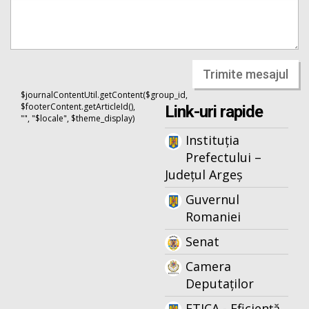
Trimite mesajul
$journalContentUtil.getContent($group_id,
$footerContent.getArticleId(),
Link-uri rapide
"", "$locale", $theme_display)
Instituția
Prefectului –
Județul Argeș
Guvernul
Romaniei
Senat
Camera
Deputaților
ETICA - Eficiență,