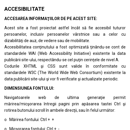
ACCESIBILITATE
ACCESAREA INFORMAŢIILOR DE PE ACEST SITE:
Acest site a fost proiectat astfel încât să fie accesibil tuturor
persoanelor, inclusiv persoanelor vârstnice sau a celor cu
dizabilităţi de auz, de vedere sau de mobilitate.
Accesibilitatea conţinutului a fost optimizată ţinându-se cont de
standardele
WAI (Web Accessibility Initiative)
existente la data
publicării site-ului, respectându-se cel puţin cerinţele de nivel A.
Codurile XHTML şi CSS sunt valide în conformitate cu
standardele
W3C (The World Wide Web Consortium)
existente la
data publicării site-ului şi vor fi verificate şi actualizate periodic.
DIMENSIUNEA FONTULUI:
Navigatoarele web de ultima generaţie permit
mărirea/micşorarea întregii pagini prin apăsarea tastei Ctrl şi
rotirea butonului scroll în ambele direcţii, sau în felul următor:
o Mărirea fontului: Ctrl + +
o Micşorarea fontului: Ctrl + -