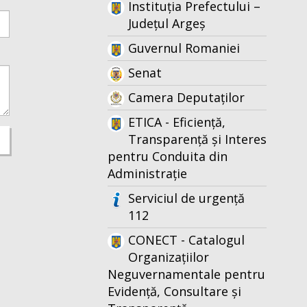
Instituția Prefectului –
Județul Argeș
Guvernul Romaniei
Senat
Camera Deputaților
ETICA - Eficiență,
Transparență și Interes
pentru Conduita din
Administrație
Serviciul de urgență
112
CONECT - Catalogul
Organizațiilor
Neguvernamentale pentru
Evidență, Consultare și