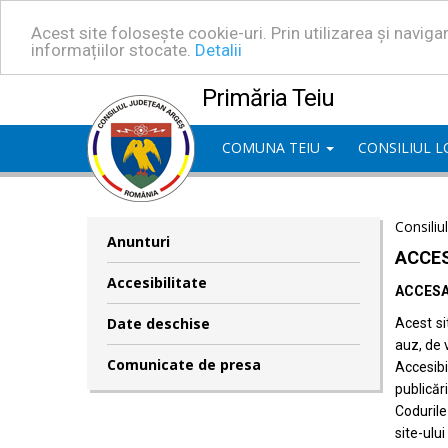
Acest site folosește cookie-uri. Prin utilizarea și navig
informațiilor stocate.
Detalii
Primăria Teiu
COMUNA TEIU
CONSILIUL 
Consiliu
Anunturi
ACCES
Accesibilitate
ACCESA
Date deschise
Acest si
auz, de 
Comunicate de presa
Accesib
publicări
Codurile
site-ului