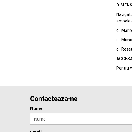
DIMENS
Navigato
ambele di
o Mărire
o Micşor
o Reseta
ACCESA
Pentru v
Contacteaza-ne
Nume
Email