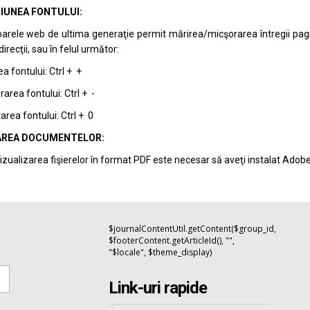
IUNEA FONTULUI:
arele web de ultima generaţie permit mărirea/micşorarea întregii pagini 
recţii, sau în felul următor:
a fontului: Ctrl + +
area fontului: Ctrl + -
rea fontului: Ctrl + 0
REA DOCUMENTELOR:
izualizarea fişierelor în format PDF este necesar să aveţi instalat Adob
$journalContentUtil.getContent($group_id,
$footerContent.getArticleId(), "",
"$locale", $theme_display)
Link-uri rapide