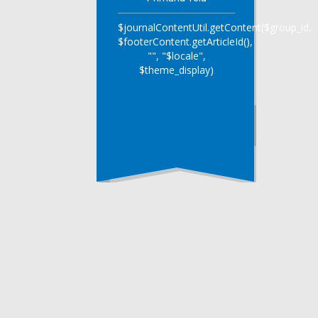
$journalContentUtil.getContent($group_id,
$footerContent.getArticleId(),
"", "$locale",
$theme_display)