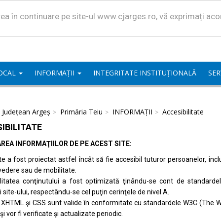
area în continuare pe site-ul www.cjarges.ro, vă exprimați ac
LOCAL
INFORMAȚII
INTEGRITATE INSTITUȚIONALĂ
SER
l Județean Argeș
Primăria Teiu
INFORMAȚII
Accesibilitate
IBILITATE
REA INFORMAŢIILOR DE PE ACEST SITE:
te a fost proiectat astfel încât să fie accesibil tuturor persoanelor, inc
vedere sau de mobilitate.
ilitatea conţinutului a fost optimizată ţinându-se cont de standard
i site-ului, respectându-se cel puţin cerinţele de nivel A.
 XHTML şi CSS sunt valide în conformitate cu standardele
W3C (The W
 şi vor fi verificate şi actualizate periodic.