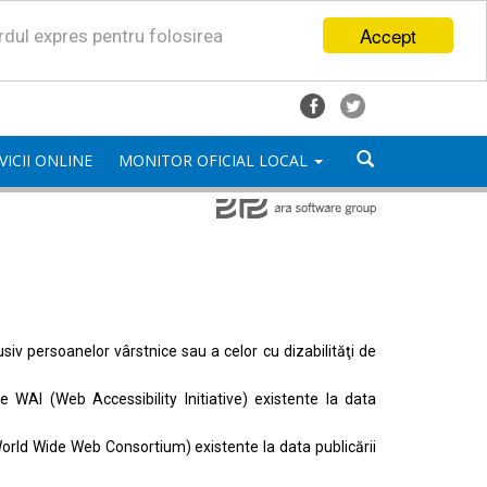
Accept
ordul expres pentru folosirea
VICII ONLINE
MONITOR OFICIAL LOCAL
lusiv persoanelor vârstnice sau a celor cu dizabilităţi de
ele
WAI (Web Accessibility Initiative)
existente la data
orld Wide Web Consortium)
existente la data publicării