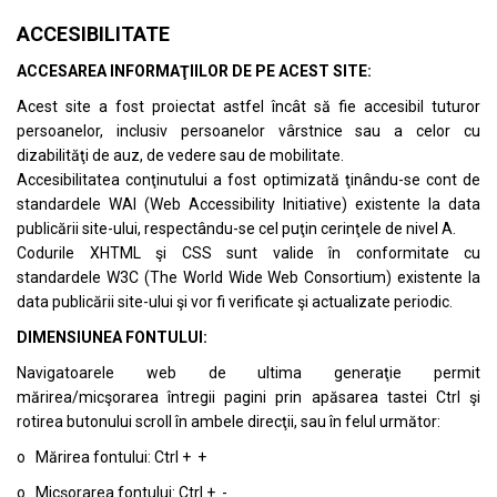
ACCESIBILITATE
ACCESAREA INFORMAŢIILOR DE PE ACEST SITE:
Acest site a fost proiectat astfel încât să fie accesibil tuturor
persoanelor, inclusiv persoanelor vârstnice sau a celor cu
dizabilităţi de auz, de vedere sau de mobilitate.
Accesibilitatea conţinutului a fost optimizată ţinându-se cont de
standardele
WAI (Web Accessibility Initiative)
existente la data
publicării site-ului, respectându-se cel puţin cerinţele de nivel A.
Codurile XHTML şi CSS sunt valide în conformitate cu
standardele
W3C (The World Wide Web Consortium)
existente la
data publicării site-ului şi vor fi verificate şi actualizate periodic.
DIMENSIUNEA FONTULUI:
Navigatoarele web de ultima generaţie permit
mărirea/micşorarea întregii pagini prin apăsarea tastei Ctrl şi
rotirea butonului scroll în ambele direcţii, sau în felul următor:
o Mărirea fontului: Ctrl + +
o Micşorarea fontului: Ctrl + -