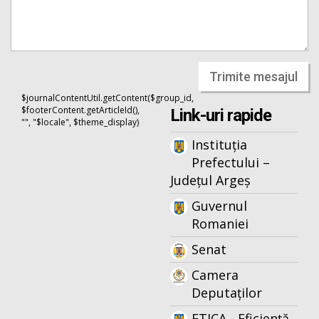
Trimite mesajul
$journalContentUtil.getContent($group_id,
$footerContent.getArticleId(),
Link-uri rapide
"", "$locale", $theme_display)
Instituția
Prefectului –
Județul Argeș
Guvernul
Romaniei
Senat
Camera
Deputaților
ETICA - Eficiență,