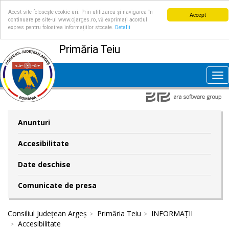
Acest site folosește cookie-uri. Prin utilizarea și navigarea în
Accept
continuare pe site-ul www.cjarges.ro, vă exprimați acordul
expres pentru folosirea informațiilor stocate.
Detalii
Primăria Teiu
Tog
nav
Anunturi
Accesibilitate
Date deschise
Comunicate de presa
Consiliul Județean Argeș
Primăria Teiu
INFORMAȚII
Accesibilitate