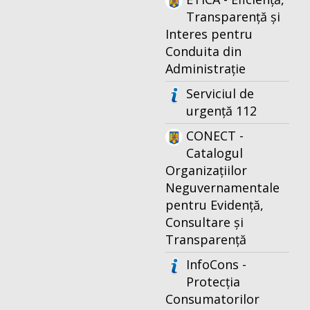
Transparență și
Interes pentru
Conduita din
Administrație
Serviciul de
urgență 112
CONECT -
Catalogul
Organizațiilor
Neguvernamentale
pentru Evidență,
Consultare și
Transparență
InfoCons -
Protecția
Consumatorilor