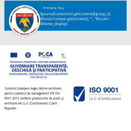
Primăria Teiu
$journalContentUtil.getContent($group_id,
$footerContent.getArticleId(), "", "$locale",
$theme_display)
Consiliul Judeţean Argeș deţine certificare
pentru sistemul de management EN ISO
9001:2015 conform procedurilor de audit şi
certificare ale LL-C (Certification) Czech
Republic