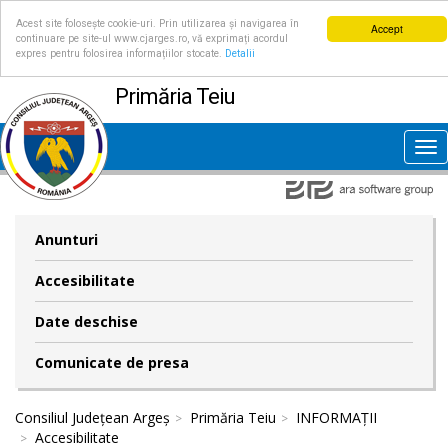
Acest site folosește cookie-uri. Prin utilizarea și navigarea în
Accept
continuare pe site-ul www.cjarges.ro, vă exprimați acordul
expres pentru folosirea informațiilor stocate.
Detalii
Primăria Teiu
Tog
nav
Anunturi
Accesibilitate
Date deschise
Comunicate de presa
Consiliul Județean Argeș
Primăria Teiu
INFORMAȚII
Accesibilitate