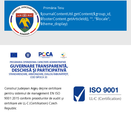
Primăria Teiu
$journalContentUtil.getContent($group_id,
$footerContent.getArticleId(), "", "$locale",
$theme_display)
Consiliul Judeţean Argeș deţine certificare
pentru sistemul de management EN ISO
9001:2015 conform procedurilor de audit şi
certificare ale LL-C (Certification) Czech
Republic