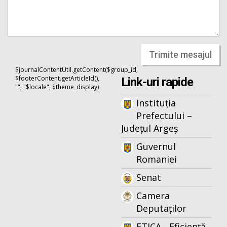
Trimite mesajul
$journalContentUtil.getContent($group_id,
$footerContent.getArticleId(),
Link-uri rapide
"", "$locale", $theme_display)
Instituția
Prefectului –
Județul Argeș
Guvernul
Romaniei
Senat
Camera
Deputaților
ETICA - Eficiență,