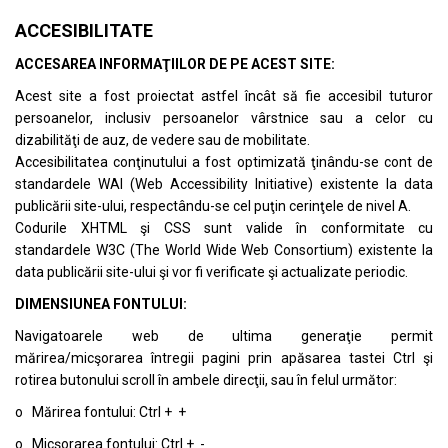
ACCESIBILITATE
ACCESAREA INFORMAŢIILOR DE PE ACEST SITE:
Acest site a fost proiectat astfel încât să fie accesibil tuturor
persoanelor, inclusiv persoanelor vârstnice sau a celor cu
dizabilităţi de auz, de vedere sau de mobilitate.
Accesibilitatea conţinutului a fost optimizată ţinându-se cont de
standardele
WAI (Web Accessibility Initiative)
existente la data
publicării site-ului, respectându-se cel puţin cerinţele de nivel A.
Codurile XHTML şi CSS sunt valide în conformitate cu
standardele
W3C (The World Wide Web Consortium)
existente la
data publicării site-ului şi vor fi verificate şi actualizate periodic.
DIMENSIUNEA FONTULUI:
Navigatoarele web de ultima generaţie permit
mărirea/micşorarea întregii pagini prin apăsarea tastei Ctrl şi
rotirea butonului scroll în ambele direcţii, sau în felul următor:
o Mărirea fontului: Ctrl + +
o Micşorarea fontului: Ctrl + -