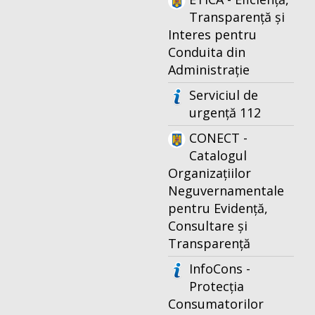
Transparență și
Interes pentru
Conduita din
Administrație
Serviciul de
urgență 112
CONECT -
Catalogul
Organizațiilor
Neguvernamentale
pentru Evidență,
Consultare și
Transparență
InfoCons -
Protecția
Consumatorilor