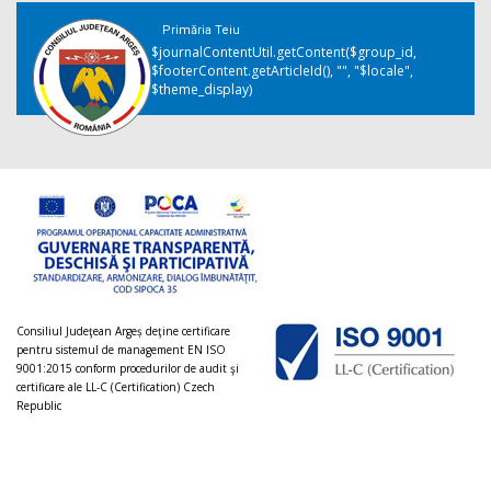
Primăria Teiu
$journalContentUtil.getContent($group_id,
$footerContent.getArticleId(), "", "$locale",
$theme_display)
Consiliul Judeţean Argeș deţine certificare
pentru sistemul de management EN ISO
9001:2015 conform procedurilor de audit şi
certificare ale LL-C (Certification) Czech
Republic