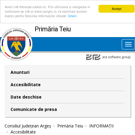
Acest site folosește cookie-uri. Prin utilizarea și navigarea în
Accept
continuare pe site-ul www.cjarges.ro, vă exprimați acordul
expres pentru folosirea informațiilor stocate.
Detalii
Primăria Teiu
Tog
nav
Anunturi
Accesibilitate
Date deschise
Comunicate de presa
Consiliul Județean Argeș
Primăria Teiu
INFORMAȚII
Accesibilitate