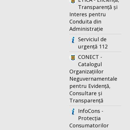
Transparență și
Interes pentru
Conduita din
Administrație
Serviciul de
urgență 112
CONECT -
Catalogul
Organizațiilor
Neguvernamentale
pentru Evidență,
Consultare și
Transparență
InfoCons -
Protecția
Consumatorilor