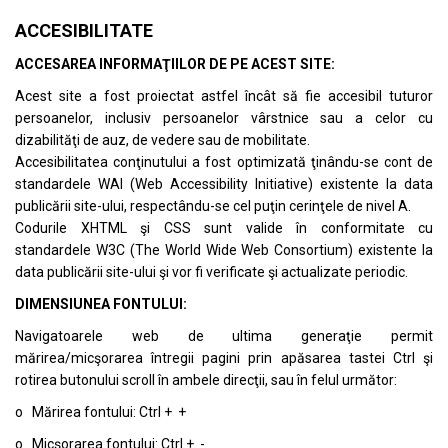
ACCESIBILITATE
ACCESAREA INFORMAŢIILOR DE PE ACEST SITE:
Acest site a fost proiectat astfel încât să fie accesibil tuturor
persoanelor, inclusiv persoanelor vârstnice sau a celor cu
dizabilităţi de auz, de vedere sau de mobilitate.
Accesibilitatea conţinutului a fost optimizată ţinându-se cont de
standardele
WAI (Web Accessibility Initiative)
existente la data
publicării site-ului, respectându-se cel puţin cerinţele de nivel A.
Codurile XHTML şi CSS sunt valide în conformitate cu
standardele
W3C (The World Wide Web Consortium)
existente la
data publicării site-ului şi vor fi verificate şi actualizate periodic.
DIMENSIUNEA FONTULUI:
Navigatoarele web de ultima generaţie permit
mărirea/micşorarea întregii pagini prin apăsarea tastei Ctrl şi
rotirea butonului scroll în ambele direcţii, sau în felul următor:
o Mărirea fontului: Ctrl + +
o Micşorarea fontului: Ctrl + -