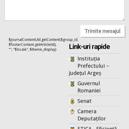
Trimite mesajul
$journalContentUtil.getContent($group_id,
$footerContent.getArticleId(),
Link-uri rapide
"", "$locale", $theme_display)
Instituția
Prefectului –
Județul Argeș
Guvernul
Romaniei
Senat
Camera
Deputaților
ETICA - Eficiență,