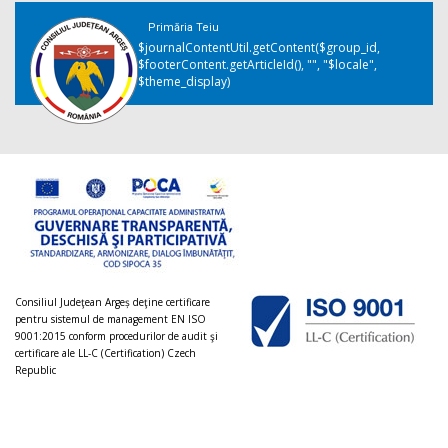
Primăria Teiu
$journalContentUtil.getContent($group_id,
$footerContent.getArticleId(), "", "$locale",
$theme_display)
Consiliul Judeţean Argeș deţine certificare
pentru sistemul de management EN ISO
9001:2015 conform procedurilor de audit şi
certificare ale LL-C (Certification) Czech
Republic