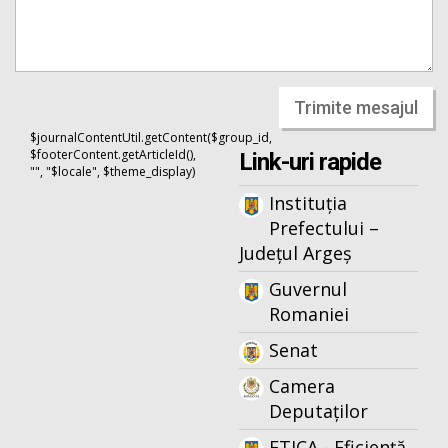
Trimite mesajul
$journalContentUtil.getContent($group_id,
$footerContent.getArticleId(),
Link-uri rapide
"", "$locale", $theme_display)
Instituția
Prefectului –
Județul Argeș
Guvernul
Romaniei
Senat
Camera
Deputaților
ETICA - Eficiență,