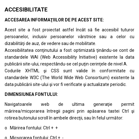
ACCESIBILITATE
ACCESAREA INFORMAŢIILOR DE PE ACEST SITE:
Acest site a fost proiectat astfel încât să fie accesibil tuturor
persoanelor, inclusiv persoanelor vârstnice sau a celor cu
dizabilităţi de auz, de vedere sau de mobilitate.
Accesibilitatea conţinutului a fost optimizată ţinându-se cont de
standardele
WAI (Web Accessibility Initiative)
existente la data
publicării site-ului, respectându-se cel puţin cerinţele de nivel A.
Codurile XHTML şi CSS sunt valide în conformitate cu
standardele
W3C (The World Wide Web Consortium)
existente la
data publicării site-ului şi vor fi verificate şi actualizate periodic.
DIMENSIUNEA FONTULUI:
Navigatoarele web de ultima generaţie permit
mărirea/micşorarea întregii pagini prin apăsarea tastei Ctrl şi
rotirea butonului scroll în ambele direcţii, sau în felul următor:
o Mărirea fontului: Ctrl + +
o Micşorarea fontului: Ctrl + -