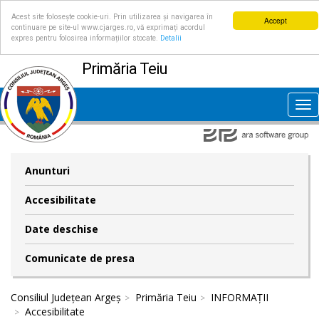
Acest site folosește cookie-uri. Prin utilizarea și navigarea în
Accept
continuare pe site-ul www.cjarges.ro, vă exprimați acordul
expres pentru folosirea informațiilor stocate.
Detalii
Primăria Teiu
Tog
nav
Anunturi
Accesibilitate
Date deschise
Comunicate de presa
Consiliul Județean Argeș
Primăria Teiu
INFORMAȚII
Accesibilitate