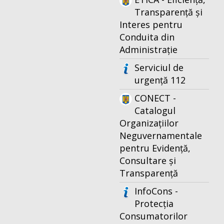
Transparență și
Interes pentru
Conduita din
Administrație
Serviciul de
urgență 112
CONECT -
Catalogul
Organizațiilor
Neguvernamentale
pentru Evidență,
Consultare și
Transparență
InfoCons -
Protecția
Consumatorilor