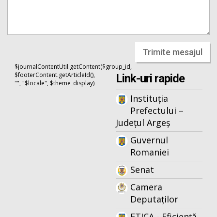
Trimite mesajul
$journalContentUtil.getContent($group_id,
$footerContent.getArticleId(),
Link-uri rapide
"", "$locale", $theme_display)
Instituția
Prefectului –
Județul Argeș
Guvernul
Romaniei
Senat
Camera
Deputaților
ETICA - Eficiență,