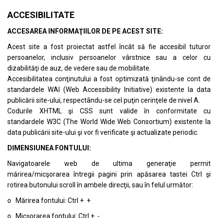
ACCESIBILITATE
ACCESAREA INFORMAŢIILOR DE PE ACEST SITE:
Acest site a fost proiectat astfel încât să fie accesibil tuturor
persoanelor, inclusiv persoanelor vârstnice sau a celor cu
dizabilităţi de auz, de vedere sau de mobilitate.
Accesibilitatea conţinutului a fost optimizată ţinându-se cont de
standardele
WAI (Web Accessibility Initiative)
existente la data
publicării site-ului, respectându-se cel puţin cerinţele de nivel A.
Codurile XHTML şi CSS sunt valide în conformitate cu
standardele
W3C (The World Wide Web Consortium)
existente la
data publicării site-ului şi vor fi verificate şi actualizate periodic.
DIMENSIUNEA FONTULUI:
Navigatoarele web de ultima generaţie permit
mărirea/micşorarea întregii pagini prin apăsarea tastei Ctrl şi
rotirea butonului scroll în ambele direcţii, sau în felul următor:
o Mărirea fontului: Ctrl + +
o Micşorarea fontului: Ctrl + -