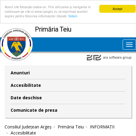
Acest site folosește cookie-uri. Prin utilizarea și navigarea în
Accept
continuare pe site-ul www.cjarges.ro, vă exprimați acordul
expres pentru folosirea informațiilor stocate.
Detalii
Primăria Teiu
Tog
nav
Anunturi
Accesibilitate
Date deschise
Comunicate de presa
Consiliul Județean Argeș
Primăria Teiu
INFORMAȚII
Accesibilitate