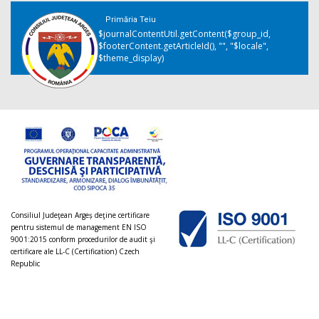
Primăria Teiu
$journalContentUtil.getContent($group_id,
$footerContent.getArticleId(), "", "$locale",
$theme_display)
Consiliul Judeţean Argeș deţine certificare
pentru sistemul de management EN ISO
9001:2015 conform procedurilor de audit şi
certificare ale LL-C (Certification) Czech
Republic