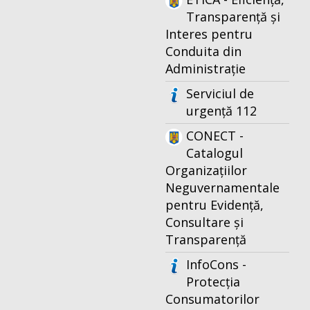
Transparență și
Interes pentru
Conduita din
Administrație
Serviciul de
urgență 112
CONECT -
Catalogul
Organizațiilor
Neguvernamentale
pentru Evidență,
Consultare și
Transparență
InfoCons -
Protecția
Consumatorilor