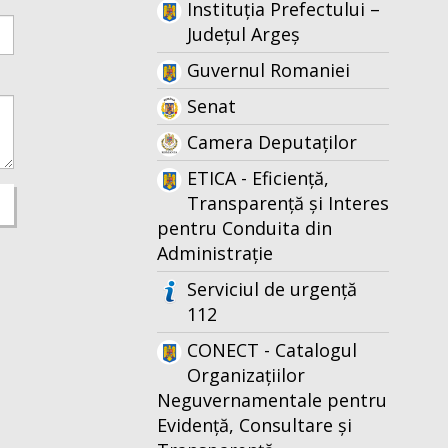
Instituția Prefectului –
Județul Argeș
Guvernul Romaniei
Senat
Camera Deputaților
ETICA - Eficiență,
Transparență și Interes
pentru Conduita din
Administrație
Serviciul de urgență
112
CONECT - Catalogul
Organizațiilor
Neguvernamentale pentru
Evidență, Consultare și