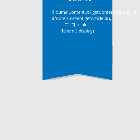
$journalContentUtil.getContent($group_id,
$footerContent.getArticleId(),
"", "$locale",
$theme_display)