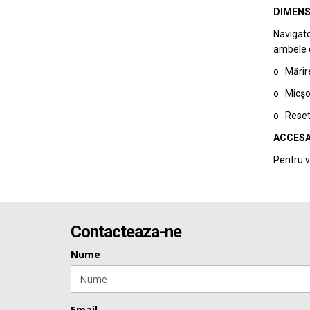
DIMENS
Navigato
ambele di
o Mărire
o Micşor
o Reseta
ACCESA
Pentru v
Contacteaza-ne
Nume
Email