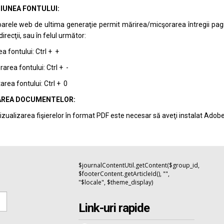
IUNEA FONTULUI:
arele web de ultima generaţie permit mărirea/micşorarea întregii pagini 
recţii, sau în felul următor:
a fontului: Ctrl + +
area fontului: Ctrl + -
rea fontului: Ctrl + 0
REA DOCUMENTELOR:
izualizarea fişierelor în format PDF este necesar să aveţi instalat Adob
$journalContentUtil.getContent($group_id,
$footerContent.getArticleId(), "",
"$locale", $theme_display)
Link-uri rapide