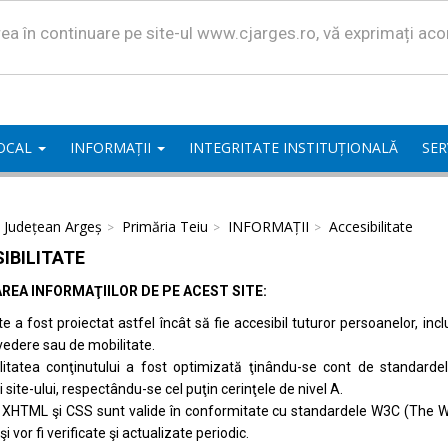
area în continuare pe site-ul www.cjarges.ro, vă exprimați ac
LOCAL
INFORMAȚII
INTEGRITATE INSTITUȚIONALĂ
SER
l Județean Argeș
Primăria Teiu
INFORMAȚII
Accesibilitate
IBILITATE
REA INFORMAŢIILOR DE PE ACEST SITE:
te a fost proiectat astfel încât să fie accesibil tuturor persoanelor, inc
vedere sau de mobilitate.
ilitatea conţinutului a fost optimizată ţinându-se cont de standard
i site-ului, respectându-se cel puţin cerinţele de nivel A.
 XHTML şi CSS sunt valide în conformitate cu standardele
W3C (The W
 şi vor fi verificate şi actualizate periodic.