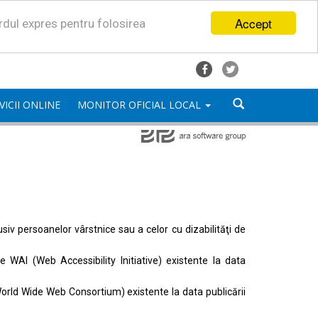
Accept
ordul expres pentru folosirea
VICII ONLINE
MONITOR OFICIAL LOCAL
lusiv persoanelor vârstnice sau a celor cu dizabilităţi de
ele
WAI (Web Accessibility Initiative)
existente la data
orld Wide Web Consortium)
existente la data publicării