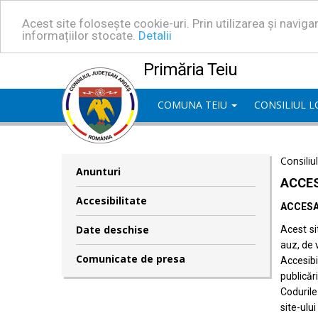
Acest site folosește cookie-uri. Prin utilizarea și navig
informațiilor stocate.
Detalii
Primăria Teiu
COMUNA TEIU
CONSILIUL 
Consiliu
Anunturi
ACCES
Accesibilitate
ACCESA
Date deschise
Acest si
auz, de 
Comunicate de presa
Accesib
publicări
Codurile
site-ului