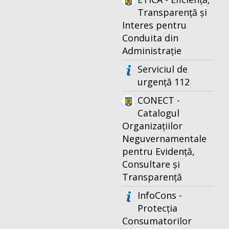
Transparență și
Interes pentru
Conduita din
Administrație
Serviciul de
urgență 112
CONECT -
Catalogul
Organizațiilor
Neguvernamentale
pentru Evidență,
Consultare și
Transparență
InfoCons -
Protecția
Consumatorilor