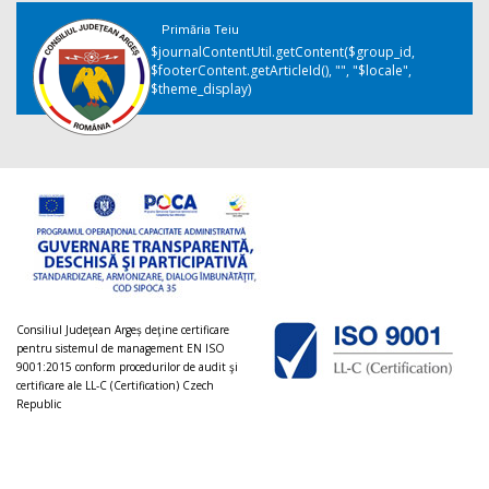
Primăria Teiu
$journalContentUtil.getContent($group_id,
$footerContent.getArticleId(), "", "$locale",
$theme_display)
Consiliul Judeţean Argeș deţine certificare
pentru sistemul de management EN ISO
9001:2015 conform procedurilor de audit şi
certificare ale LL-C (Certification) Czech
Republic