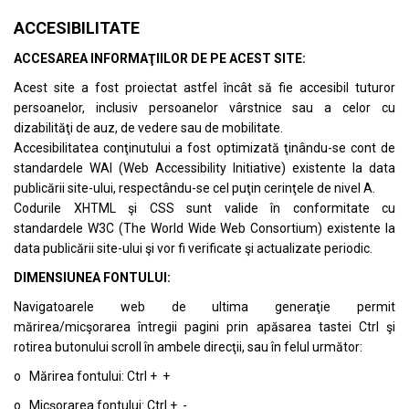
ACCESIBILITATE
ACCESAREA INFORMAŢIILOR DE PE ACEST SITE:
Acest site a fost proiectat astfel încât să fie accesibil tuturor
persoanelor, inclusiv persoanelor vârstnice sau a celor cu
dizabilităţi de auz, de vedere sau de mobilitate.
Accesibilitatea conţinutului a fost optimizată ţinându-se cont de
standardele
WAI (Web Accessibility Initiative)
existente la data
publicării site-ului, respectându-se cel puţin cerinţele de nivel A.
Codurile XHTML şi CSS sunt valide în conformitate cu
standardele
W3C (The World Wide Web Consortium)
existente la
data publicării site-ului şi vor fi verificate şi actualizate periodic.
DIMENSIUNEA FONTULUI:
Navigatoarele web de ultima generaţie permit
mărirea/micşorarea întregii pagini prin apăsarea tastei Ctrl şi
rotirea butonului scroll în ambele direcţii, sau în felul următor:
o Mărirea fontului: Ctrl + +
o Micşorarea fontului: Ctrl + -