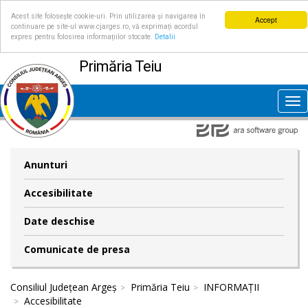
Acest site folosește cookie-uri. Prin utilizarea și navigarea în
Accept
continuare pe site-ul www.cjarges.ro, vă exprimați acordul
expres pentru folosirea informațiilor stocate.
Detalii
Primăria Teiu
Tog
nav
Anunturi
Accesibilitate
Date deschise
Comunicate de presa
Consiliul Județean Argeș
Primăria Teiu
INFORMAȚII
Accesibilitate