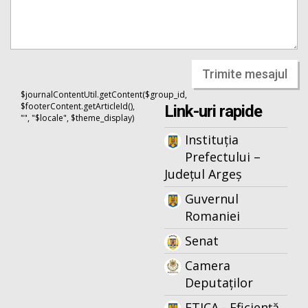
Trimite mesajul
$journalContentUtil.getContent($group_id,
$footerContent.getArticleId(),
Link-uri rapide
"", "$locale", $theme_display)
Instituția
Prefectului –
Județul Argeș
Guvernul
Romaniei
Senat
Camera
Deputaților
ETICA - Eficiență,