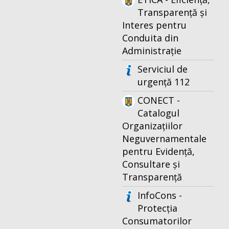
Transparență și
Interes pentru
Conduita din
Administrație
Serviciul de
urgență 112
CONECT -
Catalogul
Organizațiilor
Neguvernamentale
pentru Evidență,
Consultare și
Transparență
InfoCons -
Protecția
Consumatorilor