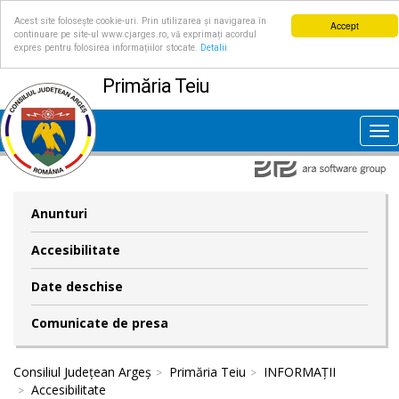
Acest site folosește cookie-uri. Prin utilizarea și navigarea în
Accept
continuare pe site-ul www.cjarges.ro, vă exprimați acordul
expres pentru folosirea informațiilor stocate.
Detalii
Primăria Teiu
Tog
nav
Anunturi
Accesibilitate
Date deschise
Comunicate de presa
Consiliul Județean Argeș
Primăria Teiu
INFORMAȚII
Accesibilitate