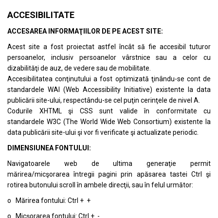
ACCESIBILITATE
ACCESAREA INFORMAŢIILOR DE PE ACEST SITE:
Acest site a fost proiectat astfel încât să fie accesibil tuturor
persoanelor, inclusiv persoanelor vârstnice sau a celor cu
dizabilităţi de auz, de vedere sau de mobilitate.
Accesibilitatea conţinutului a fost optimizată ţinându-se cont de
standardele
WAI (Web Accessibility Initiative)
existente la data
publicării site-ului, respectându-se cel puţin cerinţele de nivel A.
Codurile XHTML şi CSS sunt valide în conformitate cu
standardele
W3C (The World Wide Web Consortium)
existente la
data publicării site-ului şi vor fi verificate şi actualizate periodic.
DIMENSIUNEA FONTULUI:
Navigatoarele web de ultima generaţie permit
mărirea/micşorarea întregii pagini prin apăsarea tastei Ctrl şi
rotirea butonului scroll în ambele direcţii, sau în felul următor:
o Mărirea fontului: Ctrl + +
o Micşorarea fontului: Ctrl + -