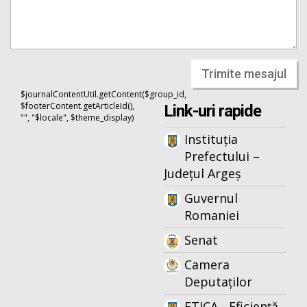
Trimite mesajul
$journalContentUtil.getContent($group_id,
$footerContent.getArticleId(),
Link-uri rapide
"", "$locale", $theme_display)
Instituția
Prefectului –
Județul Argeș
Guvernul
Romaniei
Senat
Camera
Deputaților
ETICA - Eficiență,