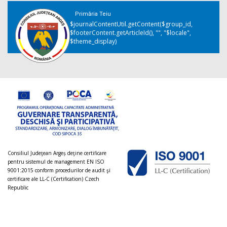
Primăria Teiu
$journalContentUtil.getContent($group_id,
$footerContent.getArticleId(), "", "$locale",
$theme_display)
Consiliul Judeţean Argeș deţine certificare
pentru sistemul de management EN ISO
9001:2015 conform procedurilor de audit şi
certificare ale LL-C (Certification) Czech
Republic